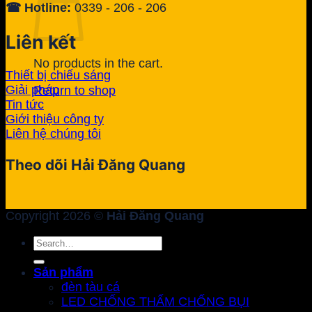
☎ Hotline:
0339 - 206 - 206
Liên kết
No products in the cart.
Thiết bị chiếu sáng
Giải pháp
Return to shop
Tin tức
Giới thiệu công ty
Liên hệ chúng tôi
Theo dõi Hải Đăng Quang
Copyright 2026 ©
Hải Đăng Quang
Search
for:
Sản phẩm
đèn tàu cá
LED CHỐNG THẤM CHỐNG BỤI