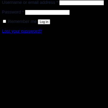
Required
Username or email address
*
Required
Password
*
Remember me
Log in
Lost your password?