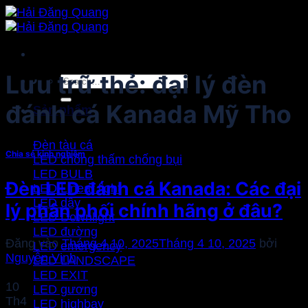
Bỏ
qua
nội
dung
Lưu trữ thẻ:
đại lý đèn
Search
for:
đánh cá Kanada Mỹ Tho
Sản phẩm
Đèn tàu cá
Chia sẻ kinh nghiệm
LED chống thấm chống bụi
LED BULB
Đèn LED đánh cá Kanada: Các đại
LED Linear light
LED dây
lý phân phối chính hãng ở đâu?
LED Downlight
LED đường
Đăng vào
Tháng 4 10, 2025
Tháng 4 10, 2025
bởi
LED emergency
Nguyễn Vinh
LED LANDSCAPE
LED EXIT
10
LED gương
Th4
LED highbay