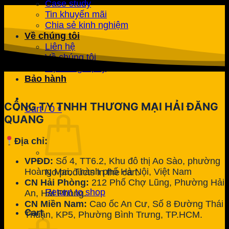
Case study
Tin khuyến mãi
Chia sẻ kinh nghiệm
Về chúng tôi
Liên hệ
Về chúng tôi
Hệ thống đại lý
Bảo hành
CÔNG TY TNHH THƯƠNG MẠI HẢI ĐĂNG
Cart /
0
₫
QUANG
Địa chỉ:
VPĐD:
Số 4, TT6.2, Khu đô thị Ao Sào, phường
Hoàng Mai, Thành phố Hà Nội, Việt Nam
No products in the cart.
CN Hải Phòng:
212 Phố Chợ Lũng, Phường Hải
Return to shop
An, Hải Phòng.
CN Miền Nam:
Cao ốc An Cư, Số 8 Đường Thái
Cart
Thuận, KP5, Phường Bình Trưng, TP.HCM.