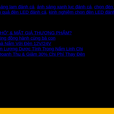
sáng lam đánh cá
,
ánh sáng xanh lục đánh cá
,
chọn đèn
u quả đèn LED đánh cá
,
kinh nghiệm chọn đèn LED đánh
Ũ NHỎ” & MẤT GIÁ THƯƠNG PHẨM?
ting đồng hành cùng bà con
Nhà Nấm Với Đèn 12V/24V
m Lượng Dược Tính Trong Nấm Linh Chi
 Doanh Thu & Giảm 30% Chi Phí Thay Đèn