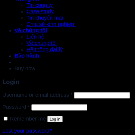
Tin công ty
Case study
Tin khuyến mãi
Chia sẻ kinh nghiệm
Về chúng tôi
Liên hệ
Về chúng tôi
Hệ thống đại lý
Bảo hành
Buy now
Login
Required
Username or email address
*
Required
Password
*
Remember me
Log in
Lost your password?