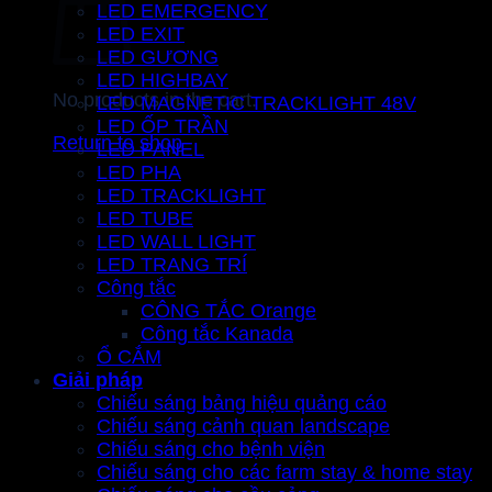
LED EMERGENCY
LED EXIT
LED GƯƠNG
LED HIGHBAY
No products in the cart.
LED MAGNETIC TRACKLIGHT 48V
LED ỐP TRẦN
Return to shop
LED PANEL
LED PHA
LED TRACKLIGHT
LED TUBE
LED WALL LIGHT
LED TRANG TRÍ
Công tắc
CÔNG TẮC Orange
Công tắc Kanada
Ổ CẮM
Giải pháp
Chiếu sáng bảng hiệu quảng cáo
Chiếu sáng cảnh quan landscape
Chiếu sáng cho bệnh viện
Chiếu sáng cho các farm stay & home stay