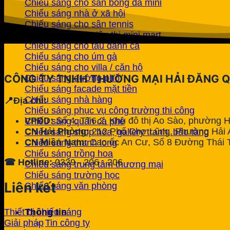
Chiếu sáng cho sân bóng đá mini
Chiếu sáng nhà ở xã hội
Chiếu sáng cho sân tennis
Chiếu sáng cho siêu thị mini mart
Chiếu sáng cho tàu đánh cá
Chiếu sáng cho úm gà
Chiếu sáng cho villa / căn hộ
CÔNG TY TNHH THƯƠNG MẠI HẢI ĐĂNG 
Chiếu sáng đường phố
Chiếu sáng facade mặt tiền
Chiếu sáng nhà hàng
📍Địa chỉ:
Chiếu sáng phục vụ công trường thi công
VPĐD:
Số 4, TT6.2, Khu đô thị Ao Sào, phường 
Chiếu sáng quán cà phê
CN Hải Phòng:
212 Phố Chợ Lũng, Phường Hải A
Chiếu sáng shop hoa, gallery tranh, bảo tàng
CN Miền Nam:
Cao ốc An Cư, Số 8 Đường Thái 
Chiếu sáng thanh long
Chiếu sáng trồng hoa
☎ Hotline:
0339 - 206 - 206
Chiếu sáng trung tâm thương mại
Chiếu sáng trường học
Liên kết
Chiếu sáng văn phòng
Thông tin
Thiết bị chiếu sáng
Tin công ty
Giải pháp