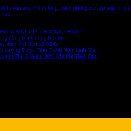
 đốm vằn trên thanh long
,
cách phòng trừ rệp sáp
,
chăm 
h học
Ũ NHỎ” & MẤT GIÁ THƯƠNG PHẨM?
ting đồng hành cùng bà con
Nhà Nấm Với Đèn 12V/24V
m Lượng Dược Tính Trong Nấm Linh Chi
 Doanh Thu & Giảm 30% Chi Phí Thay Đèn