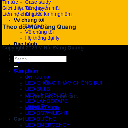
Case study
Tin tức
Tin khuyến mãi
Giới thiệu công ty
Chia sẻ kinh nghiệm
Liên hệ chúng tôi
Về chúng tôi
Liên hệ
Theo dõi Hải Đăng Quang
Về chúng tôi
Hệ thống đại lý
Bảo hành
Copyright 2026 ©
Hải Đăng Quang
Search
Cart /
0
₫
for:
Sản phẩm
đèn tàu cá
LED CHỐNG THẤM CHỐNG BỤI
LED BULB
LED LINEAR LIGHT
No products in the cart.
LED LANDSCAPE
LED DÂY
Return to shop
LED DOWNLIGHT
Cart
LED ĐƯỜNG
LED EMERGENCY