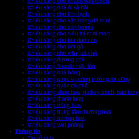
Chiếu sáng cho khách sạn/resort
Chiếu sáng nhà ở xã hội
Chiếu sáng cho kho lạnh
Chiếu sáng cho sân bóng đá mini
Chiếu sáng cho sân tennis
Chiếu sáng cho siêu thị mini mart
Chiếu sáng cho tàu đánh cá
Chiếu sáng cho úm gà
Chiếu sáng cho villa, căn hộ
Chiếu sáng đường phố
Chiếu sáng facade mặt tiền
Chiếu sáng nhà hàng
Chiếu sáng phục vụ công trường thi công
Chiếu sáng quán cà phê
Chiếu sáng shop hoa, gallery tranh, bảo tàng
Chiếu sáng thanh long
Chiếu sáng trồng hoa
Chiếu sáng trung tâm thương mại
Chiếu sáng trường học
Chiếu sáng văn phòng
Thông tin
Tin công ty