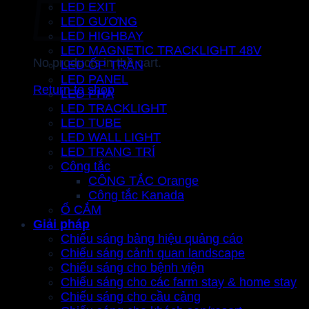
LED EXIT
LED GƯƠNG
LED HIGHBAY
LED MAGNETIC TRACKLIGHT 48V
No products in the cart.
LED ỐP TRẦN
LED PANEL
Return to shop
LED PHA
LED TRACKLIGHT
LED TUBE
LED WALL LIGHT
LED TRANG TRÍ
Công tắc
CÔNG TẮC Orange
Công tắc Kanada
Ổ CẮM
Giải pháp
Chiếu sáng bảng hiệu quảng cáo
Chiếu sáng cảnh quan landscape
Chiếu sáng cho bệnh viện
Chiếu sáng cho các farm stay & home stay
Chiếu sáng cho cầu cảng