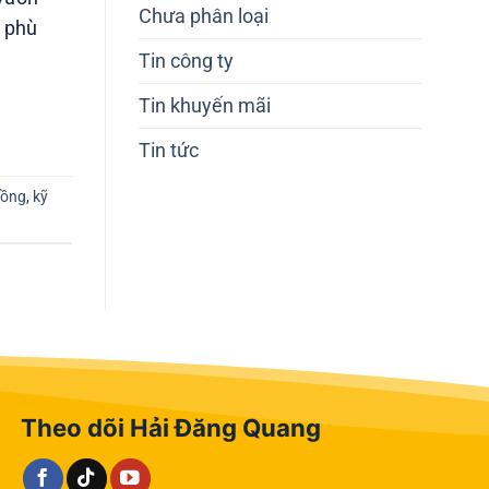
Chưa phân loại
g phù
Tin công ty
Tin khuyến mãi
Tin tức
rồng
,
kỹ
Theo dõi Hải Đăng Quang