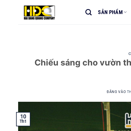
Bỏ
qua
SẢN PHẨM
nội
dung
C
Chiếu sáng cho vườn th
ĐĂNG VÀO
TH
10
Th1