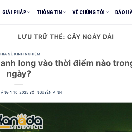
GIẢI PHÁP
THÔNG TIN
VỀ CHÚNG TÔI
BẢO H
LƯU TRỮ THẺ:
CÂY NGÀY DÀI
HIA SẺ KINH NGHIỆM
anh long vào thời điểm nào tron
ngày?
ÁNG 1 10, 2025
BỞI
NGUYỄN VINH