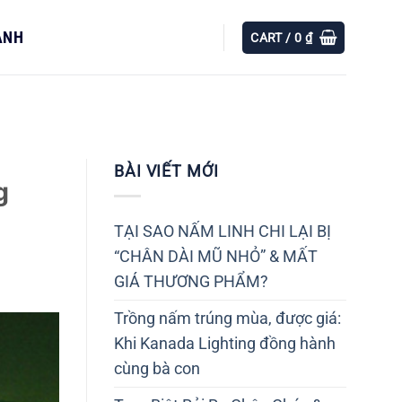
ÀNH
CART /
0
₫
BÀI VIẾT MỚI
g
TẠI SAO NẤM LINH CHI LẠI BỊ
“CHÂN DÀI MŨ NHỎ” & MẤT
GIÁ THƯƠNG PHẨM?
Trồng nấm trúng mùa, được giá:
Khi Kanada Lighting đồng hành
cùng bà con