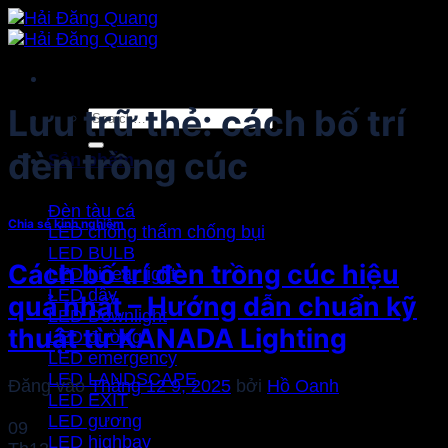
Bỏ
qua
nội
dung
Lưu trữ thẻ:
cách bố trí
Search
for:
đèn trồng cúc
Sản phẩm
Đèn tàu cá
Chia sẻ kinh nghiệm
LED chống thấm chống bụi
LED BULB
Cách bố trí đèn trồng cúc hiệu
LED Linear light
LED dây
quả nhất – Hướng dẫn chuẩn kỹ
LED Downlight
thuật từ KANADA Lighting
LED đường
LED emergency
LED LANDSCAPE
Đăng vào
Tháng 12 9, 2025
bởi
Hồ Oanh
LED EXIT
LED gương
09
LED highbay