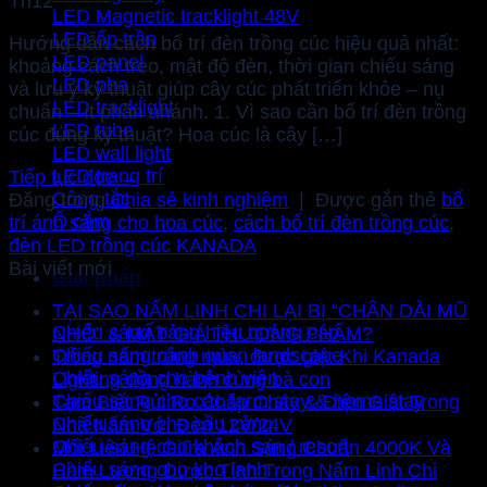
Th12
LED Magnetic tracklight 48V
LED ốp trần
Hướng dẫn cách bố trí đèn trồng cúc hiệu quả nhất:
LED panel
khoảng cách treo, mật độ đèn, thời gian chiếu sáng
LED pha
và lưu ý kỹ thuật giúp cây cúc phát triển khỏe – nụ
LED tracklight
chuẩn – ít phân nhánh. 1. Vì sao cần bố trí đèn trồng
LED tube
cúc đúng kỹ thuật? Hoa cúc là cây […]
LED wall light
LED trang trí
Tiếp tục đọc
→
Công tắc
Đăng trong
Chia sẻ kinh nghiệm
|
Được gắn thẻ
bố
Ổ cắm
trí ánh sáng cho hoa cúc
,
cách bố trí đèn trồng cúc
,
đèn LED trồng cúc KANADA
Bài viết mới
Giải pháp
TẠI SAO NẤM LINH CHI LẠI BỊ “CHÂN DÀI MŨ
Chiếu sáng bảng hiệu quảng cáo
NHỎ” & MẤT GIÁ THƯƠNG PHẨM?
Chiếu sáng cảnh quan landscape
Trồng nấm trúng mùa, được giá: Khi Kanada
Chiếu sáng cho bệnh viện
Lighting đồng hành cùng bà con
Chiếu sáng cho các farm stay & home stay
Tạm Biệt Rủi Ro Chập Cháy & Điện Giật Trong
Chiếu sáng cho cầu cảng
Nhà Nấm Với Đèn 12V/24V
Chiếu sáng cho khách sạn / resort
Mối Liên Hệ Giữa Ánh Sáng Chuẩn 4000K Và
Chiếu sáng cho kho lạnh
Hàm Lượng Dược Tính Trong Nấm Linh Chi