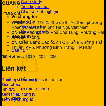
Case study
QUANG
Tin khuyến mãi
Chia sẻ kinh nghiệm
📍Địa chỉ:
Về chúng tôi
Liên hệ
VPĐD:
Số 4, TT6.2, Khu đô thị Ao Sào, phường
Về chúng tôi
Hoàng Mai, Thành phố Hà Nội, Việt Nam
Hệ thống đại lý
CN Hải Phòng:
212 Phố Chợ Lũng, Phường Hải
Bảo hành
An, Hải Phòng.
CN Miền Nam:
Cao ốc An Cư, Số 8 Đường Thái
Thuận, KP5, Phường Bình Trưng, TP.HCM.
Cart /
0
₫
☎ Hotline:
0339 - 206 - 206
Liên kết
Thiết bị chiếu sáng
No products in the cart.
Giải pháp
Return to shop
Tin tức
Giới thiệu công ty
Cart
Liên hệ chúng tôi