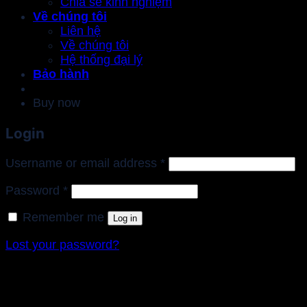
Chia sẻ kinh nghiệm
Về chúng tôi
Liên hệ
Về chúng tôi
Hệ thống đại lý
Bảo hành
Buy now
Login
Required
Username or email address
*
Required
Password
*
Remember me
Log in
Lost your password?