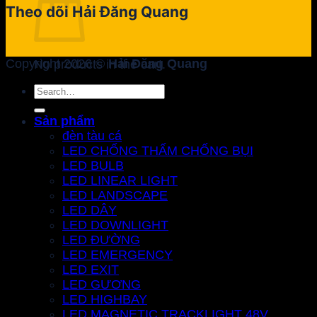
Theo dõi Hải Đăng Quang
Copyright 2026 ©
Hải Đăng Quang
No products in the cart.
Search
Return to shop
for:
Sản phẩm
đèn tàu cá
LED CHỐNG THẤM CHỐNG BỤI
LED BULB
LED LINEAR LIGHT
LED LANDSCAPE
LED DÂY
LED DOWNLIGHT
LED ĐƯỜNG
LED EMERGENCY
LED EXIT
LED GƯƠNG
LED HIGHBAY
LED MAGNETIC TRACKLIGHT 48V