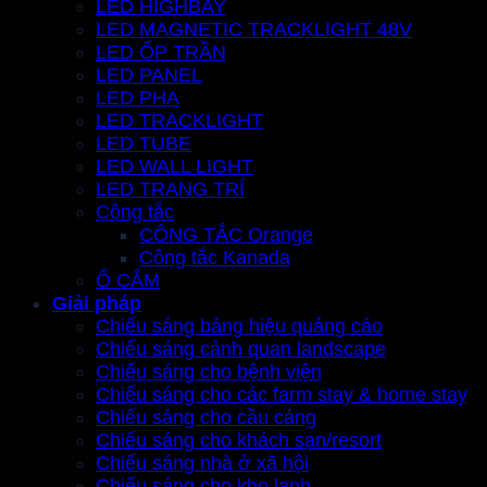
LED HIGHBAY
LED MAGNETIC TRACKLIGHT 48V
LED ỐP TRẦN
LED PANEL
LED PHA
LED TRACKLIGHT
LED TUBE
LED WALL LIGHT
LED TRANG TRÍ
Công tắc
CÔNG TẮC Orange
Công tắc Kanada
Ổ CẮM
Giải pháp
Chiếu sáng bảng hiệu quảng cáo
Chiếu sáng cảnh quan landscape
Chiếu sáng cho bệnh viện
Chiếu sáng cho các farm stay & home stay
Chiếu sáng cho cầu cảng
Chiếu sáng cho khách sạn/resort
Chiếu sáng nhà ở xã hội
Chiếu sáng cho kho lạnh