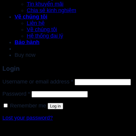
Tin khuyến mãi
Chia sẻ kinh nghiệm
Về chúng tôi
Liên hệ
Về chúng tôi
Hệ thống đại lý
Bảo hành
Buy now
Login
Required
Username or email address
*
Required
Password
*
Remember me
Log in
Lost your password?