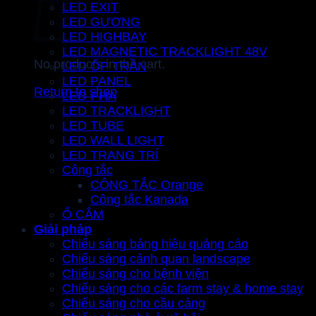
LED EXIT
LED GƯƠNG
LED HIGHBAY
LED MAGNETIC TRACKLIGHT 48V
No products in the cart.
LED ỐP TRẦN
LED PANEL
Return to shop
LED PHA
LED TRACKLIGHT
LED TUBE
LED WALL LIGHT
LED TRANG TRÍ
Công tắc
CÔNG TẮC Orange
Công tắc Kanada
Ổ CẮM
Giải pháp
Chiếu sáng bảng hiệu quảng cáo
Chiếu sáng cảnh quan landscape
Chiếu sáng cho bệnh viện
Chiếu sáng cho các farm stay & home stay
Chiếu sáng cho cầu cảng