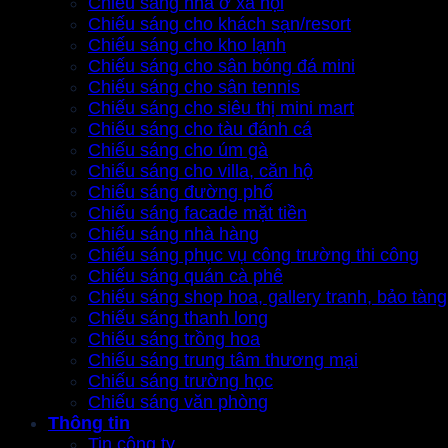
Chiếu sáng nhà ở xã hội
Chiếu sáng cho khách sạn/resort
Chiếu sáng cho kho lạnh
Chiếu sáng cho sân bóng đá mini
Chiếu sáng cho sân tennis
Chiếu sáng cho siêu thị mini mart
Chiếu sáng cho tàu đánh cá
Chiếu sáng cho úm gà
Chiếu sáng cho villa, căn hộ
Chiếu sáng đường phố
Chiếu sáng facade mặt tiền
Chiếu sáng nhà hàng
Chiếu sáng phục vụ công trường thi công
Chiếu sáng quán cà phê
Chiếu sáng shop hoa, gallery tranh, bảo tàng
Chiếu sáng thanh long
Chiếu sáng trồng hoa
Chiếu sáng trung tâm thương mại
Chiếu sáng trường học
Chiếu sáng văn phòng
Thông tin
Tin công ty