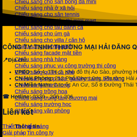
Chiếu sáng cho sân bóng đá mini
Chiếu sáng nhà ở xã hội
Chiếu sáng cho sân tennis
Chiếu sáng cho siêu thị mini mart
Chiếu sáng cho tàu đánh cá
Chiếu sáng cho úm gà
Chiếu sáng cho villa / căn hộ
CÔNG TY TNHH THƯƠNG MẠI HẢI ĐĂNG 
Chiếu sáng đường phố
Chiếu sáng facade mặt tiền
Chiếu sáng nhà hàng
📍Địa chỉ:
Chiếu sáng phục vụ công trường thi công
VPĐD:
Số 4, TT6.2, Khu đô thị Ao Sào, phường 
Chiếu sáng quán cà phê
CN Hải Phòng:
212 Phố Chợ Lũng, Phường Hải A
Chiếu sáng shop hoa, gallery tranh, bảo tàng
CN Miền Nam:
Cao ốc An Cư, Số 8 Đường Thái 
Chiếu sáng thanh long
Chiếu sáng trồng hoa
☎ Hotline:
0339 - 206 - 206
Chiếu sáng trung tâm thương mại
Chiếu sáng trường học
Liên kết
Chiếu sáng văn phòng
Thông tin
Thiết bị chiếu sáng
Tin công ty
Giải pháp