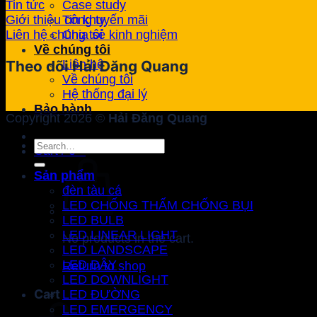
Case study
Tin tức
Tin khuyến mãi
Giới thiệu công ty
Chia sẻ kinh nghiệm
Liên hệ chúng tôi
Về chúng tôi
Liên hệ
Theo dõi Hải Đăng Quang
Về chúng tôi
Hệ thống đại lý
Bảo hành
Copyright 2026 ©
Hải Đăng Quang
Search
Cart /
0
₫
for:
Sản phẩm
đèn tàu cá
LED CHỐNG THẤM CHỐNG BỤI
LED BULB
LED LINEAR LIGHT
No products in the cart.
LED LANDSCAPE
LED DÂY
Return to shop
LED DOWNLIGHT
Cart
LED ĐƯỜNG
LED EMERGENCY