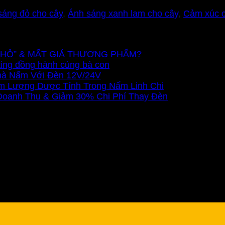
sáng đỏ cho cây
,
Ánh sáng xanh lam cho cây
,
Cảm xúc c
Ũ NHỎ” & MẤT GIÁ THƯƠNG PHẨM?
ting đồng hành cùng bà con
Nhà Nấm Với Đèn 12V/24V
m Lượng Dược Tính Trong Nấm Linh Chi
 Doanh Thu & Giảm 30% Chi Phí Thay Đèn