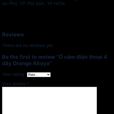
An Phú, TP Thủ Đức, TP HCM
Reviews
There are no reviews yet.
Be the first to review “Ổ cắm điện thoại 4
dây Orange Akoya”
Your rating
*
Your review
*