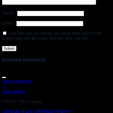
Name
*
Email
*
Lưu tên của tôi, email, và trang web trong trình
duyệt này cho lần bình luận kế tiếp của tôi.
Related products
Add to wishlist
+
Xem nhanh
CÔNG TẮC Orange
Công tắc 2 cực ORANGE AKOYA