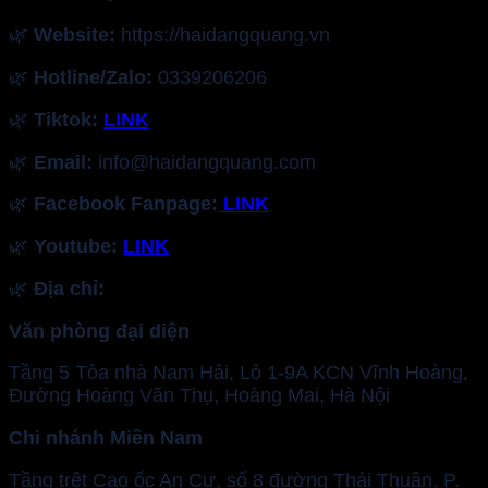
🌿
Website:
https://haidangquang.vn
🌿
Hotline/Zalo:
0339206206
🌿
Tiktok:
LINK
🌿
Email:
info@haidangquang.com
🌿
Facebook Fanpage:
LINK
🌿
Youtube:
LINK
🌿
Địa chỉ:
Văn phòng đại diện
Tầng 5 Tòa nhà Nam Hải, Lô 1-9A KCN Vĩnh Hoàng,
Đường Hoàng Văn Thụ, Hoàng Mai, Hà Nội
Chi nhánh Miền Nam
Tầng trệt Cao ốc An Cư, số 8 đường Thái Thuận, P.