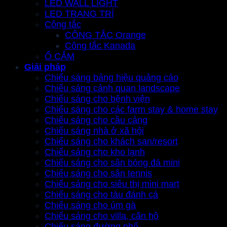
LED WALL LIGHT
LED TRANG TRÍ
Công tắc
CÔNG TẮC Orange
Công tắc Kanada
Ổ CẮM
Giải pháp
Chiếu sáng bảng hiệu quảng cáo
Chiếu sáng cảnh quan landscape
Chiếu sáng cho bệnh viện
Chiếu sáng cho các farm stay & home stay
Chiếu sáng cho cầu cảng
Chiếu sáng nhà ở xã hội
Chiếu sáng cho khách sạn/resort
Chiếu sáng cho kho lạnh
Chiếu sáng cho sân bóng đá mini
Chiếu sáng cho sân tennis
Chiếu sáng cho siêu thị mini mart
Chiếu sáng cho tàu đánh cá
Chiếu sáng cho úm gà
Chiếu sáng cho villa, căn hộ
Chiếu sáng đường phố