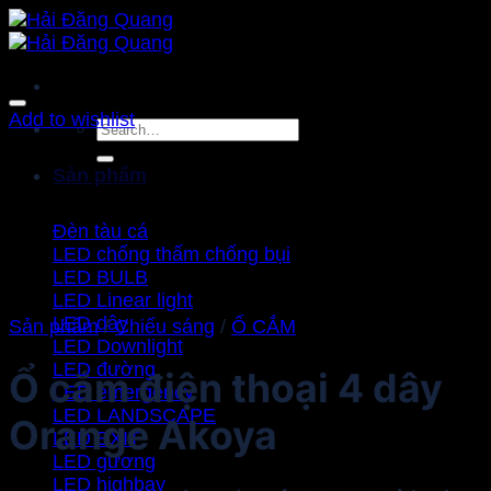
Bỏ
qua
nội
dung
Add to wishlist
Search
for:
Sản phẩm
Đèn tàu cá
LED chống thấm chống bụi
LED BULB
LED Linear light
LED dây
Sản phẩm
/
Chiếu sáng
/
Ổ CẮM
LED Downlight
LED đường
Ổ cắm điện thoại 4 dây
LED emergency
LED LANDSCAPE
Orange Akoya
LED EXIT
LED gương
LED highbay