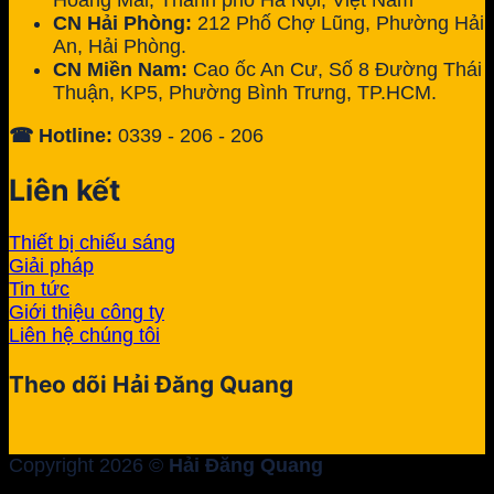
Hoàng Mai, Thành phố Hà Nội, Việt Nam
CN Hải Phòng:
212 Phố Chợ Lũng, Phường Hải
An, Hải Phòng.
CN Miền Nam:
Cao ốc An Cư, Số 8 Đường Thái
Thuận, KP5, Phường Bình Trưng, TP.HCM.
☎ Hotline:
0339 - 206 - 206
Liên kết
Thiết bị chiếu sáng
Giải pháp
Tin tức
Giới thiệu công ty
Liên hệ chúng tôi
Theo dõi Hải Đăng Quang
Copyright 2026 ©
Hải Đăng Quang