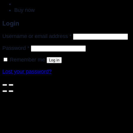
Buy now
Login
Required
Username or email address
*
Required
Password
*
Remember me
Log in
Lost your password?