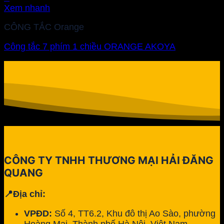
Xem nhanh
CÔNG TẮC Orange
Công tắc 7 phím 1 chiều ORANGE AKOYA
CÔNG TY TNHH THƯƠNG MẠI HẢI ĐĂNG
QUANG
📍Địa chỉ:
VPĐD:
Số 4, TT6.2, Khu đô thị Ao Sào, phường