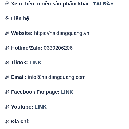
🎉
Xem thêm nhiều sản phẩm khác:
TẠI ĐÂY
🎉
Liên hệ
🌿
Website:
https://haidangquang.vn
🌿
Hotline/Zalo:
0339206206
🌿
Tiktok:
LINK
🌿
Email:
info@haidangquang.com
🌿
Facebook Fanpage:
LINK
🌿
Youtube:
LINK
🌿
Địa chỉ: