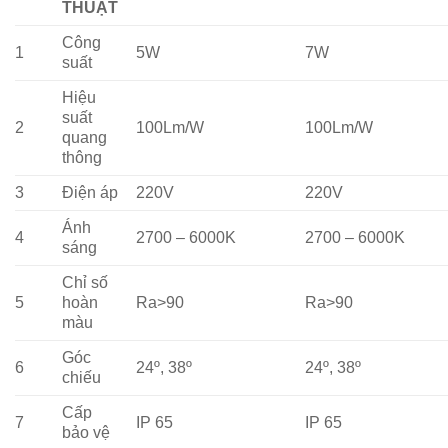
THUẬT
Công
1
5W
7W
suất
Hiệu
suất
2
100Lm/W
100Lm/W
quang
thông
3
Điện áp
220V
220V
Ánh
4
2700 – 6000K
2700 – 6000K
sáng
Chỉ số
5
hoàn
Ra>90
Ra>90
màu
Góc
6
24º, 38º
24º, 38º
chiếu
Cấp
7
IP 65
IP 65
bảo vệ