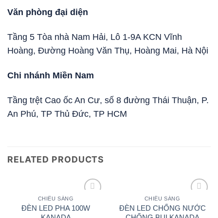
Văn phòng đại diện
Tầng 5 Tòa nhà Nam Hải, Lô 1-9A KCN Vĩnh
Hoàng, Đường Hoàng Văn Thụ, Hoàng Mai, Hà Nội
Chi nhánh Miền Nam
Tầng trệt Cao ốc An Cư, số 8 đường Thái Thuận, P.
An Phú, TP Thủ Đức, TP HCM
RELATED PRODUCTS
CHIẾU SÁNG
CHIẾU SÁNG
Add to
Add to
ĐÈN LED PHA 100W
ĐÈN LED CHỐNG NƯỚC
wishlist
wishlist
KANADA
CHỐNG BỤI KANADA