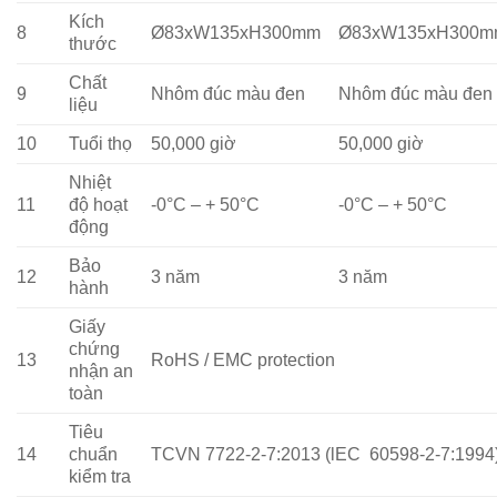
Kích
8
Ø83xW135xH300mm
Ø83xW135xH300m
thước
Chất
9
Nhôm đúc màu đen
Nhôm đúc màu đen
liệu
10
Tuổi thọ
50,000 giờ
50,000 giờ
Nhiệt
11
độ hoạt
-0°C – + 50°C
-0°C – + 50°C
động
Bảo
12
3 năm
3 năm
hành
Giấy
chứng
13
RoHS / EMC protection
nhận an
toàn
Tiêu
14
chuẩn
TCVN 7722-2-7:2013 (lEC 60598-2-7:1994
kiểm tra