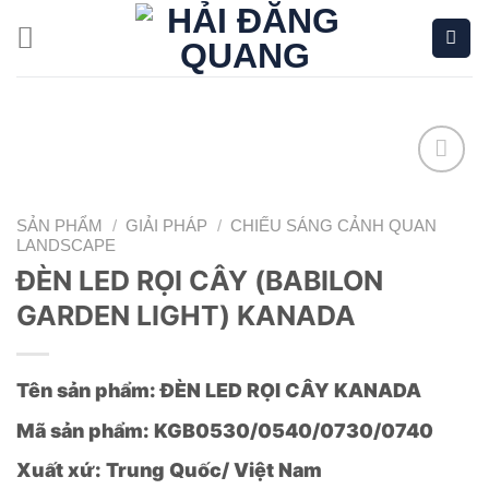
Bỏ
qua
nội
dung
Add to
wishlist
SẢN PHẨM
/
GIẢI PHÁP
/
CHIẾU SÁNG CẢNH QUAN
LANDSCAPE
ĐÈN LED RỌI CÂY (BABILON
GARDEN LIGHT) KANADA
Tên sản phẩm: ĐÈN LED RỌI CÂY KANADA
Mã sản phẩm:
KGB0530
/0540/0730/0740
Xuất xứ: Trung Quốc/ Việt Nam