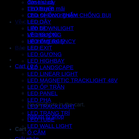
Case study
đèn tàu cá
Tin khuyến mãi
LED BULB
Chia sẻ kinh nghiệm
LED CHỐNG THẤM CHỐNG BỤI
Về chúng tôi
LED DÂY
Liên hệ
LED DOWNLIGHT
Về chúng tôi
LED ĐƯỜNG
Hệ thống đại lý
LED EMERGENCY
Bảo hành
LED EXIT
LED GƯƠNG
LED HIGHBAY
Cart /
0
₫
LED LANDSCAPE
LED LINEAR LIGHT
LED MAGNETIC TRACKLIGHT 48V
LED ỐP TRẦN
LED PANEL
LED PHA
No products in the cart.
LED TRACKLIGHT
LED TRANG TRÍ
Return to shop
LED TUBE
LED WALL LIGHT
Cart
Ổ CẮM
Giải pháp