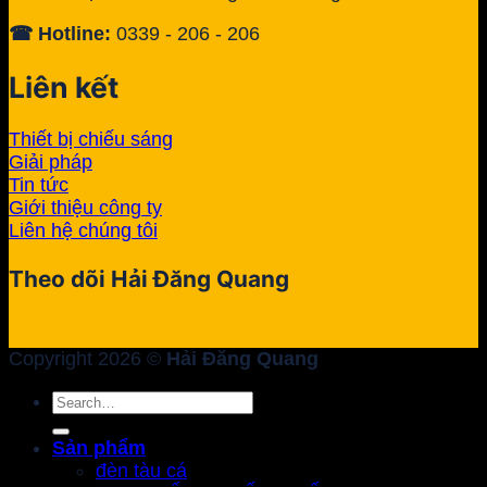
☎ Hotline:
0339 - 206 - 206
Liên kết
Thiết bị chiếu sáng
Giải pháp
Tin tức
Giới thiệu công ty
Liên hệ chúng tôi
Theo dõi Hải Đăng Quang
Copyright 2026 ©
Hải Đăng Quang
Search
for:
Sản phẩm
đèn tàu cá