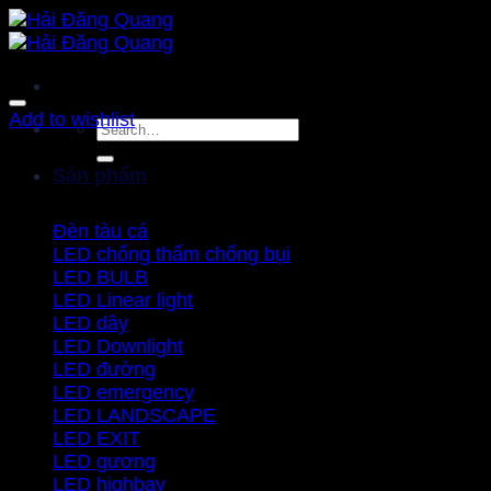
Bỏ
qua
nội
dung
Add to wishlist
Search
for:
Sản phẩm
Đèn tàu cá
LED chống thấm chống bụi
LED BULB
LED Linear light
LED dây
LED Downlight
LED đường
LED emergency
LED LANDSCAPE
LED EXIT
LED gương
LED highbay