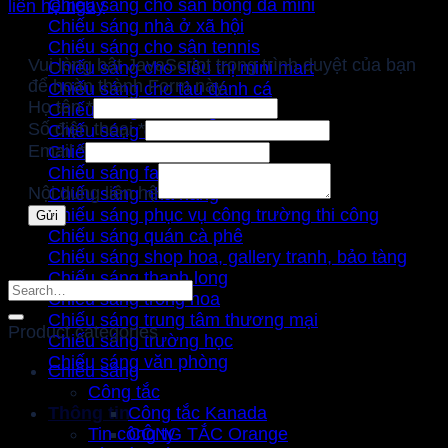
Chiếu sáng cho sân bóng đá mini
liên hệ ngay
Chiếu sáng nhà ở xã hội
Chiếu sáng cho sân tennis
Vui lòng bật JavaScript trong trình duyệt của bạn
Chiếu sáng cho siêu thị mini mart
để hoàn thành Form này.
Chiếu sáng cho tàu đánh cá
Họ tên
*
Chiếu sáng cho úm gà
Số điện thoại
*
Chiếu sáng cho villa / căn hộ
Email
*
Chiếu sáng đường phố
Chiếu sáng facade mặt tiền
Nội dung liên hệ
Chiếu sáng nhà hàng
Chiếu sáng phục vụ công trường thi công
Gửi
Chiếu sáng quán cà phê
Chiếu sáng shop hoa, gallery tranh, bảo tàng
Chiếu sáng thanh long
Search
Chiếu sáng trồng hoa
for:
Chiếu sáng trung tâm thương mại
Product categories
Chiếu sáng trường học
Chiếu sáng văn phòng
Chiếu sáng
Công tắc
Thông tin
Công tắc Kanada
Tin công ty
CÔNG TẮC Orange