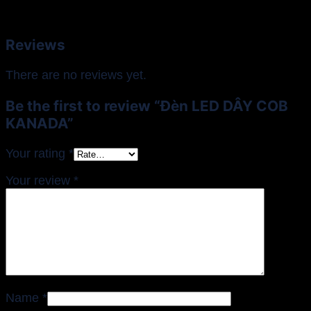
Reviews
There are no reviews yet.
Be the first to review “Đèn LED DÂY COB
KANADA”
Your rating
*
Your review
*
Name
*