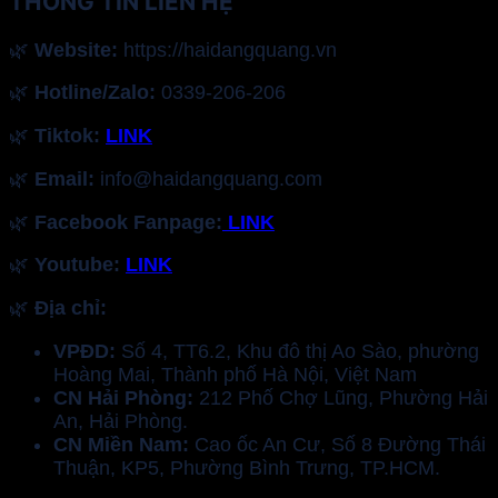
THÔNG TIN LIÊN HỆ
🌿
Website:
https://haidangquang.vn
🌿
Hotline/Zalo:
0339-206-206
🌿
Tiktok:
LINK
🌿
Email:
info@haidangquang.com
🌿
Facebook Fanpage:
LINK
🌿
Youtube:
LINK
🌿
Địa chỉ:
VPĐD:
Số 4, TT6.2, Khu đô thị Ao Sào, phường
Hoàng Mai, Thành phố Hà Nội, Việt Nam
CN Hải Phòng:
212 Phố Chợ Lũng, Phường Hải
An, Hải Phòng.
CN Miền Nam:
Cao ốc An Cư, Số 8 Đường Thái
Thuận, KP5, Phường Bình Trưng, TP.HCM.