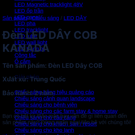
LED Magnetic tracklight 48V
LED ốp trần
LED panel
Sản phẩm
/
Chiếu sáng
/
LED DÂY
LED pha
LED tracklight
Đèn LED DÂY COB
LED tube
LED wall light
KANADA
LED trang trí
Công tắc
Ổ cắm
Tên sản phẩm: Đèn LED Dây COB
Giải pháp
Xuất xứ: Trung Quốc
Chiếu sáng bảng hiệu quảng cáo
Bảo hành: 2 năm
Chiếu sáng cảnh quan landscape
Chiếu sáng cho bệnh viện
Chiếu sáng cho các farm stay & home stay
Bạn có bất kỳ thắc mắc hay vấn đề gì liên quan đến
Chiếu sáng cho cầu cảng
sản phẩm này? Đừng ngần ngại liên hệ với chúng tôi!
Chiếu sáng cho khách sạn / resort
Chiếu sáng cho kho lạnh