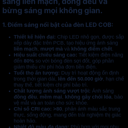
sáng
liền mạch
,
đồng đều
và
bừng sáng mọi không gian
.
1. Điểm sáng nổi bật của đèn LED COB:
Thiết kế hiện đại:
Chip LED nhỏ gọn, được sắp
xếp dày đặc trên PCB, tạo hiệu ứng ánh sáng
liền mạch
,
mượt mà
và
không điểm chết
.
Hiệu suất chiếu sáng cao:
Tiết kiệm điện năng
đến
80%
so với bóng đèn sợi đốt, góp phần
giảm thiểu chi phí hóa đơn tiền điện.
Tuổi thọ ấn tượng:
Duy trì hoạt động ổn định
trong thời gian dài,
lên đến 50.000 giờ
, hạn chế
thay thế, tiết kiệm chi phí bảo trì.
Chất lượng ánh sáng vượt trội:
Ánh sáng
đồng đều
,
mềm mại
,
không gây chói lóa
, bảo
vệ mắt và an toàn cho sức khỏe.
Chỉ số CRI cao:
>80
, phản ánh màu sắc trung
thực, sống động, mang đến trải nghiệm thị giác
hoàn hảo.
Nhiệt độ màu đa dạng:
Phù hợp với mọi nhu