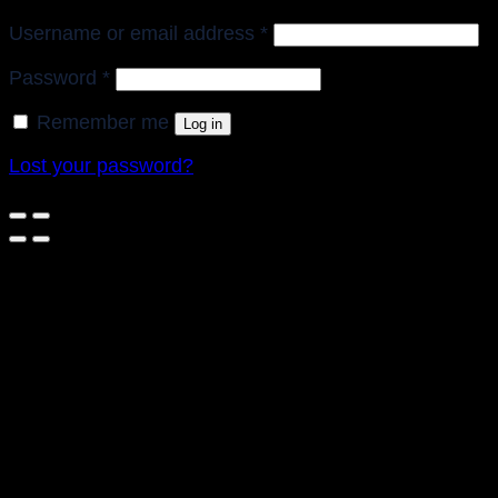
Required
Username or email address
*
Required
Password
*
Remember me
Log in
Lost your password?