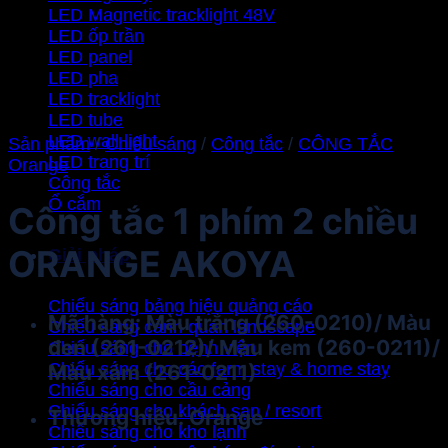
LED Magnetic tracklight 48V
LED ốp trần
LED panel
LED pha
LED tracklight
LED tube
LED wall light
Sản phẩm
/
Chiếu sáng
/
Công tắc
/
CÔNG TẮC
LED trang trí
Orange
Công tắc
Ổ cắm
Công tắc 1 phím 2 chiều
ORANGE AKOYA
Giải pháp
Chiếu sáng bảng hiệu quảng cáo
Mã hàng: Màu trắng (260-0210)/ Màu
Chiếu sáng cảnh quan landscape
đen (261-0212)/ Màu kem (260-0211)/
Chiếu sáng cho bệnh viện
Chiếu sáng cho các farm stay & home stay
Màu xám (261-0211)
Chiếu sáng cho cầu cảng
Chiếu sáng cho khách sạn / resort
Thương hiệu: Orange
Chiếu sáng cho kho lạnh