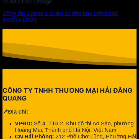
CÔNG TẮC Orange
Công tắc 3 phím 1 chiều có đèn báo ORANGE
AKOYA (10A)
CÔNG TY TNHH THƯƠNG MẠI HẢI ĐĂNG
QUANG
📍Địa chỉ:
VPĐD:
Số 4, TT6.2, Khu đô thị Ao Sào, phường
Hoàng Mai, Thành phố Hà Nội, Việt Nam
CN Hải Phòng:
212 Phố Chợ Lũng, Phường Hải