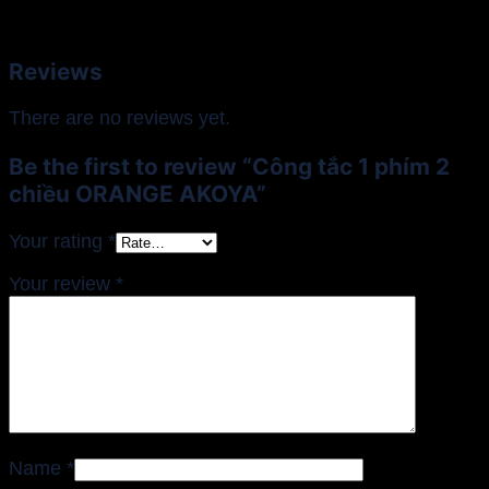
Reviews
There are no reviews yet.
Be the first to review “Công tắc 1 phím 2
chiều ORANGE AKOYA”
Your rating
*
Your review
*
Name
*