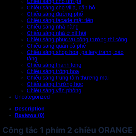
Chiếu sáng cho úm gà
Chiếu sáng cho villa, căn hộ
Chiếu sáng đường phố
Chiếu sáng facade mặt tiền
Chiếu sáng nhà hàng
Chiếu sáng nhà ở xã hội
Chiếu sáng phục vụ công trường thi công
Chiếu sáng quán cà phê
Chiếu sáng shop hoa, gallery tranh, bảo
tàng
Chiếu sáng thanh long
Chiếu sáng trồng hoa
Chiếu sáng trung tâm thương mại
Chiếu sáng trường học
Chiếu sáng văn phòng
Uncategorized
Description
Reviews (0)
Công tắc 1 phím 2 chiều ORANGE