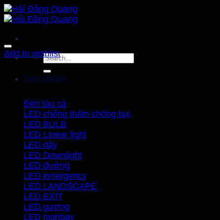
Bỏ
qua
nội
dung
Add to wishlist
Search
for:
Sản phẩm
Đèn tàu cá
LED chống thấm chống bụi
LED BULB
LED Linear light
LED dây
LED Downlight
LED đường
LED emergency
LED LANDSCAPE
LED EXIT
LED gương
LED highbay