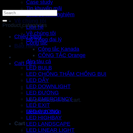
Case study
Tin khuyến mãi
Search
Chia sẻ kinh nghiệm
for:
Về chúng tôi
Product categories
Liên hệ
Về chúng tôi
Chiếu sáng
Hệ thống đại lý
Công tắc
Bảo hành
Công tắc Kanada
CÔNG TẮC Orange
đèn tàu cá
Cart /
0
₫
LED BULB
LED CHỐNG THẤM CHỐNG BỤI
LED DÂY
LED DOWNLIGHT
LED ĐƯỜNG
LED EMERGENCY
No products in the cart.
LED EXIT
LED GƯƠNG
Return to shop
LED HIGHBAY
Cart
LED LANDSCAPE
LED LINEAR LIGHT