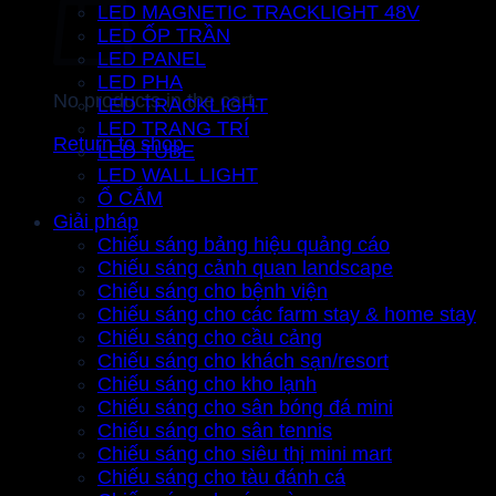
LED MAGNETIC TRACKLIGHT 48V
LED ỐP TRẦN
LED PANEL
LED PHA
No products in the cart.
LED TRACKLIGHT
LED TRANG TRÍ
Return to shop
LED TUBE
LED WALL LIGHT
Ổ CẮM
Giải pháp
Chiếu sáng bảng hiệu quảng cáo
Chiếu sáng cảnh quan landscape
Chiếu sáng cho bệnh viện
Chiếu sáng cho các farm stay & home stay
Chiếu sáng cho cầu cảng
Chiếu sáng cho khách sạn/resort
Chiếu sáng cho kho lạnh
Chiếu sáng cho sân bóng đá mini
Chiếu sáng cho sân tennis
Chiếu sáng cho siêu thị mini mart
Chiếu sáng cho tàu đánh cá