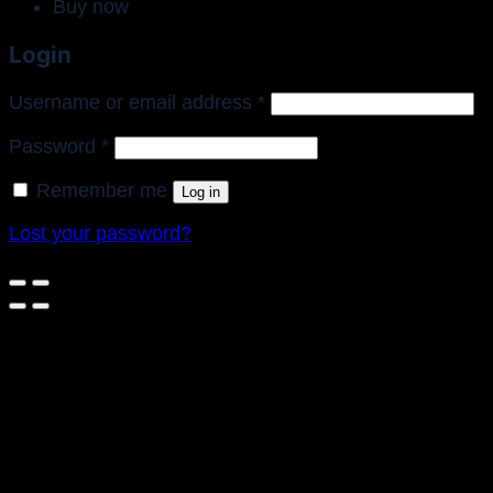
Buy now
Login
Required
Username or email address
*
Required
Password
*
Remember me
Log in
Lost your password?