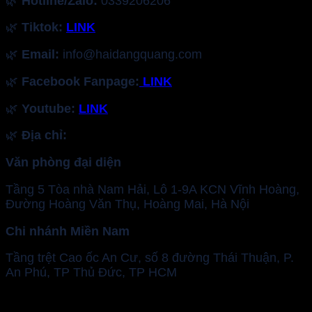
🌿
Hotline/Zalo:
0339206206
🌿
Tiktok:
LINK
🌿
Email:
info@haidangquang.com
🌿
Facebook Fanpage:
LINK
🌿
Youtube:
LINK
🌿
Địa chỉ:
Văn phòng đại diện
Tầng 5 Tòa nhà Nam Hải, Lô 1-9A KCN Vĩnh Hoàng,
Đường Hoàng Văn Thụ, Hoàng Mai, Hà Nội
Chi nhánh Miền Nam
Tầng trệt Cao ốc An Cư, số 8 đường Thái Thuận, P.
An Phú, TP Thủ Đức, TP HCM