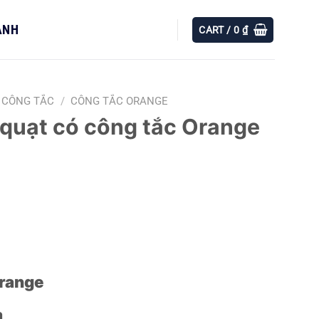
ÀNH
CART /
0
₫
CÔNG TẮC
/
CÔNG TẮC ORANGE
 quạt có công tắc Orange
Orange
a