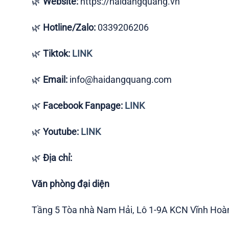
🌿
Website:
https://haidangquang.vn
🌿
Hotline/Zalo:
0339206206
🌿
Tiktok:
LINK
🌿
Email:
info@haidangquang.com
🌿
Facebook Fanpage:
LINK
🌿
Youtube:
LINK
🌿
Địa chỉ:
Văn phòng đại diện
Tầng 5 Tòa nhà Nam Hải, Lô 1-9A KCN Vĩnh Hoà