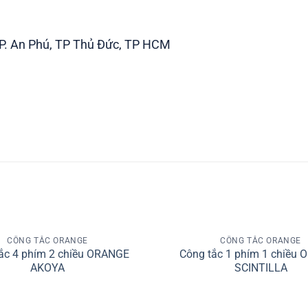
 P. An Phú, TP Thủ Đức, TP HCM
+
CÔNG TẮC ORANGE
CÔNG TẮC ORANGE
Add to
ắc 4 phím 2 chiều ORANGE
Công tắc 1 phím 1 chiều
wishlist
AKOYA
SCINTILLA