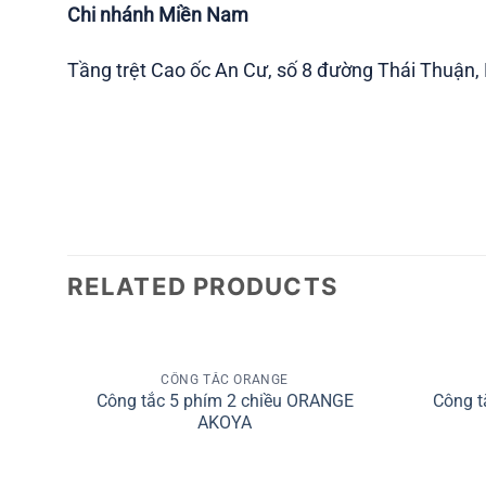
Chi nhánh Miền Nam
Tầng trệt Cao ốc An Cư, số 8 đường Thái Thuận,
RELATED PRODUCTS
+
+
CÔNG TẮC ORANGE
d to
Add to
Công tắc 5 phím 2 chiều ORANGE
Công t
hlist
wishlist
AKOYA