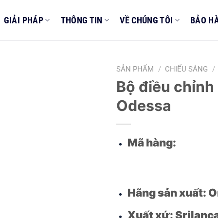
GIẢI PHÁP
THÔNG TIN
VỀ CHÚNG TÔI
BẢO H
SẢN PHẨM
/
CHIẾU SÁNG
/
Bộ điều chỉnh
Add to
Odessa
wishlist
Mã hàng:
Hãng sản xuất: 
Xuất xứ: Srilanc