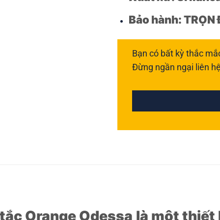
Bảo hành: TRỌN 
Bạn có bất kỳ thắc mắ
Đừng ngần ngại liên hệ
g tắc Orange Odessa
là một thiết