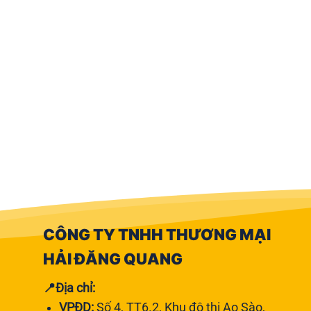
ANGE
CÔNG TY TNHH THƯƠNG MẠI
HẢI ĐĂNG QUANG
📍Địa chỉ:
VPĐD:
Số 4, TT6.2, Khu đô thị Ao Sào,