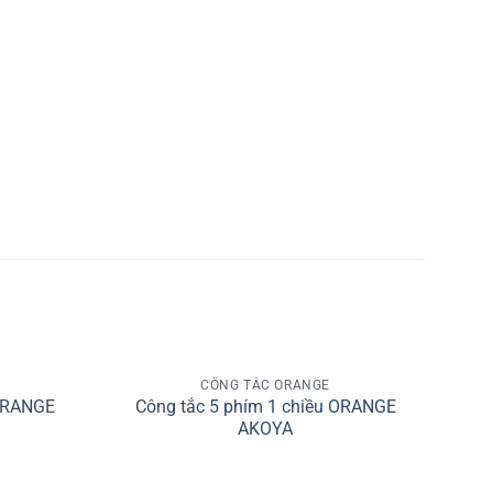
+
CÔNG TẮC ORANGE
Add to
Add to
 ORANGE
Công tắc 5 phím 1 chiều ORANGE
wishlist
wishlist
AKOYA