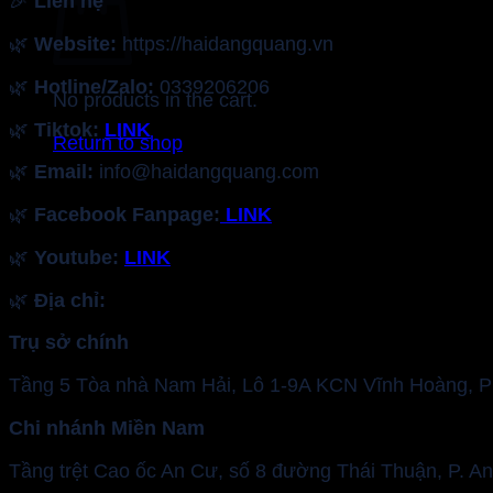
🎉
Liên hệ
🌿
Website:
https://haidangquang.vn
🌿
Hotline/Zalo:
0339206206
No products in the cart.
🌿
Tiktok:
LINK
Return to shop
🌿
Email:
info@haidangquang.com
🌿
Facebook Fanpage:
LINK
🌿
Youtube:
LINK
🌿
Địa chỉ:
Trụ sở chính
Tầng 5 Tòa nhà Nam Hải, Lô 1-9A KCN Vĩnh Hoàng, 
Chi nhánh Miền Nam
Tầng trệt Cao ốc An Cư, số 8 đường Thái Thuận, P. 