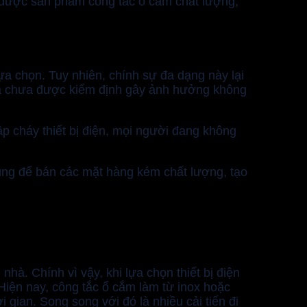
a được sản phẩm công tắc ổ cắm chất lượng,
ựa chọn. Tuy nhiên, chính sự đa dạng này lại
và chưa được kiểm định gây ảnh hưởng không
p cháy thiết bị điện, mọi người đang không
dùng để bán các mặt hàng kém chất lượng, tạo
hà. Chính vì vậy, khi lựa chọn thiết bị điện
 Hiện nay, công tắc ổ cắm làm từ inox hoặc
ian. Song song với đó là nhiều cải tiến đi