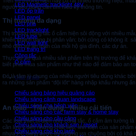
Trên thị trường hiện nay có rất nhiều thương hiệu, m
LED Magnetic tracklight 48V
người tiêu dùng cần tìm hiểu kỹ thông tin.
LED ốp trần
LED panel
Thị trường đa dạng
LED pha
LED tracklight
Thị trường công tắc ổ cắm hiện sôi động với nhiều mẫu
LED tube
khiến khách hàng bị phân vân; bởi cũng có không ít 
LED wall light
nhỏ đến sự an toàn của mỗi hộ gia đình, các dự án.
LED trang trí
Công tắc
Thực sự có quá nhiều sản phẩm trên thị trường để khá
Ổ cắm
biết phải mua sản phẩm như thế nào để đảm bảo an toà
Đó là tâm lý chung của nhiều người tiêu dùng khác bởi
Giải pháp
ra những sản phẩm “đội lốt” hàng nhập khẩu nhưng ẩn
Chiếu sáng bảng hiệu quảng cáo
Chiếu sáng cảnh quan landscape
Chiếu sáng cho bệnh viện
An toàn – Tiện dụng – Nhiều cải tiến
Chiếu sáng cho các farm stay & home stay
Chiếu sáng cho cầu cảng
Các loại thiết bị điện như công tắc, ổ cắm âm tường là
Chiếu sáng cho khách sạn / resort
cần lưu ý đến những chất liệu, linh kiện của sản phẩm
Chiếu sáng cho kho lạnh
nhựa PC đang được thị trường ưa chuộng bởi có khả năn