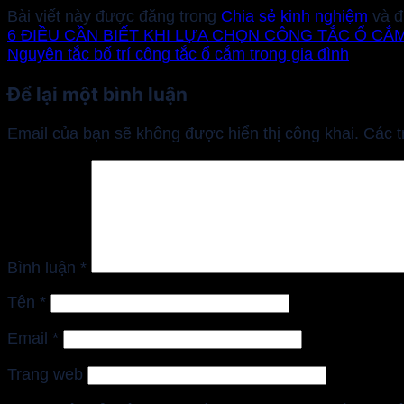
Bài viết này được đăng trong
Chia sẻ kinh nghiệm
và đ
6 ĐIỀU CẦN BIẾT KHI LỰA CHỌN CÔNG TẮC Ổ CẮ
Nguyên tắc bố trí công tắc ổ cắm trong gia đình
Để lại một bình luận
Email của bạn sẽ không được hiển thị công khai.
Các 
Bình luận
*
Tên
*
Email
*
Trang web