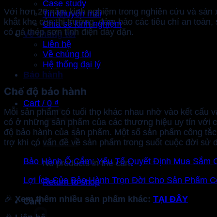
Case study
Với hơn 20 năm kinh nghiệm trong nghiên cứu và sản 
Tin khuyến mãi
khắt khe của thị trường, đảm bảo các tiêu chí an toàn,
Chia sẻ kinh nghiệm
có gá thép sơn tĩnh điện dày dặn.
Về chúng tôi
Liên hệ
Về chúng tôi
Hệ thống đại lý
Bảo hành
Chế độ bảo hành
Cart /
0
₫
Mỗi sản phẩm có tuổi thọ khác nhau nhờ vào kết cấu và 
có ở những sản phẩm của các thương hiệu uy tín với ch
độ bảo hành của sản phẩm. Một số sản phẩm công tắc
trợ khi có vấn đề về sản phẩm trong suốt cuộc đời sử 
Bảo Hành Ổ Cắm: Yếu Tố Quyết Định Mua Sắm 
No products in the cart.
Lợi Ích Của Bảo Hành Trọn Đời Cho Sản Phẩm 
Return to shop
🎉
Xem thêm nhiều sản phẩm khác:
TẠI ĐÂY
Cart