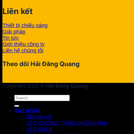
Liên kết
Thiết bị chiếu sáng
Giải pháp
Tin tức
Giới thiệu công ty
Liên hệ chúng tôi
Theo dõi Hải Đăng Quang
Copyright 2026 ©
Hải Đăng Quang
Search
for:
Sản phẩm
đèn tàu cá
LED CHỐNG THẤM CHỐNG BỤI
LED BULB