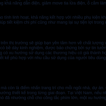
 khả năng dẫn điện, giảm move tia lửa điện, ổ cắm làm
tính linh hoạt, khả năng kết hợp với nhiều phụ kiện khá
p tiết kiệm chi phí cũng như mang lại sự tiện lợi trong 
ng trên thị trường sẽ giúp bạn yên tâm hơn về chất lượng
đều có bề dày kinh nghiệm, được bảo chứng bởi sự tin tư
ang có xu hướng sử dụng các thương hiệu có giá thành h
iết kế phù hợp với nhu cầu sử dụng của người tiêu dùng 
 mà còn là điểm nhấn trang trí cho mỗi ngôi nhà, dự án.
ướng thiết kế trong từng giai đoạn. Tại Việt Nam, nếu 
nó đã nhường chỗ cho công tắc phím lớn, một xu hướng m