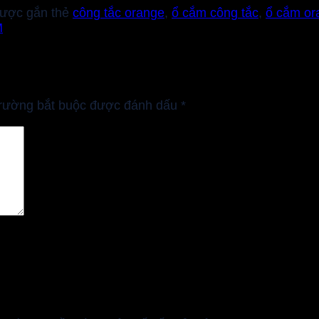
ược gắn thẻ
công tắc orange
,
ổ cắm công tắc
,
ổ cắm or
M
trường bắt buộc được đánh dấu
*