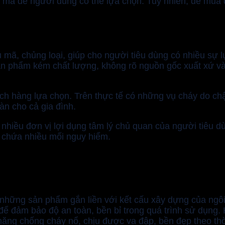
ẫu mã để người dùng có thể lựa chọn. Tuy nhiên, để mu
 mã, chủng loại, giúp cho người tiêu dùng có nhiều sự l
sản phẩm kém chất lượng, không rõ nguồn gốc xuất xứ 
ch hàng lựa chọn. Trên thực tế có những vụ cháy do chậ
n cho cả gia đình.
 nhiều đơn vị lợi dụng tâm lý chủ quan của người tiêu 
 chứa nhiều mối nguy hiểm.
 những sản phẩm gắn liền với kết cấu xây dựng của ngôi n
 để đảm bảo độ an toàn, bền bỉ trong quá trình sử dụng.
g chống cháy nổ, chịu được va đập, bền đẹp theo thời g