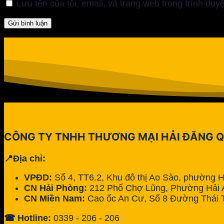
Lưu tên của tôi, email, và trang web trong trình duyệ
CÔNG TY TNHH THƯƠNG MẠI HẢI ĐĂNG 
📍Địa chỉ:
VPĐD:
Số 4, TT6.2, Khu đô thị Ao Sào, phường 
CN Hải Phòng:
212 Phố Chợ Lũng, Phường Hải A
CN Miền Nam:
Cao ốc An Cư, Số 8 Đường Thái 
☎ Hotline:
0339 - 206 - 206