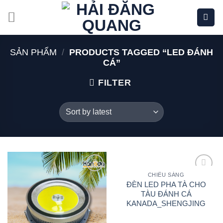
Bỏ
qua
nội
dung
SẢN PHẨM
/
PRODUCTS TAGGED “LED ĐÁNH
CÁ”
FILTER
CHIẾU SÁNG
Add to
Add to
ĐÈN LED PHA TÀ CHO
wishlist
wishlist
TÀU ĐÁNH CÁ
KANADA_SHENGJING