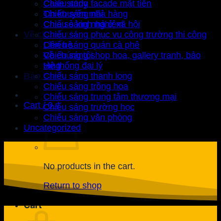
Case study
Chiếu sáng facade mặt tiền
Tin khuyến mãi
Chiếu sáng nhà hàng
Chia sẻ kinh nghiệm
Chiếu sáng nhà ở xã hội
Về chúng tôi
Chiếu sáng phục vụ công trường thi công
Liên hệ
Chiếu sáng quán cà phê
Về chúng tôi
Chiếu sáng shop hoa, gallery tranh, bảo
Hệ thống đại lý
tàng
Bảo hành
Chiếu sáng thanh long
Chiếu sáng trồng hoa
Chiếu sáng trung tâm thương mại
Cart /
0
₫
Chiếu sáng trường học
Chiếu sáng văn phòng
Uncategorized
No products in the cart.
Return to shop
Cart