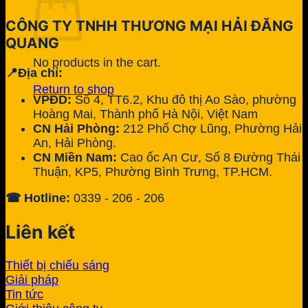
CÔNG TY TNHH THƯƠNG MẠI HẢI ĐĂNG
QUANG
No products in the cart.
📍Địa chỉ:
Return to shop
VPĐD:
Số 4, TT6.2, Khu đô thị Ao Sào, phường
Hoàng Mai, Thành phố Hà Nội, Việt Nam
CN Hải Phòng:
212 Phố Chợ Lũng, Phường Hải
An, Hải Phòng.
CN Miền Nam:
Cao ốc An Cư, Số 8 Đường Thái
Thuận, KP5, Phường Bình Trưng, TP.HCM.
☎ Hotline:
0339 - 206 - 206
Liên kết
Thiết bị chiếu sáng
Giải pháp
Tin tức