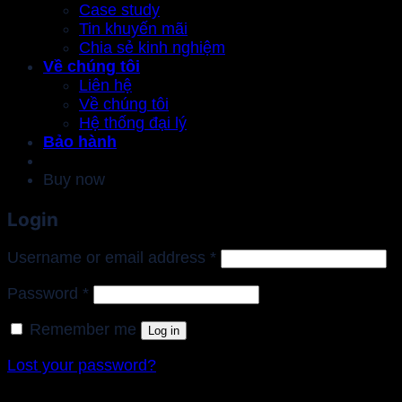
Case study
Tin khuyến mãi
Chia sẻ kinh nghiệm
Về chúng tôi
Liên hệ
Về chúng tôi
Hệ thống đại lý
Bảo hành
Buy now
Login
Required
Username or email address
*
Required
Password
*
Remember me
Log in
Lost your password?