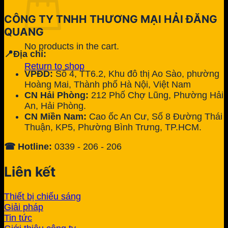
CÔNG TY TNHH THƯƠNG MẠI HẢI ĐĂNG
QUANG
No products in the cart.
📍Địa chỉ:
Return to shop
VPĐD:
Số 4, TT6.2, Khu đô thị Ao Sào, phường
Hoàng Mai, Thành phố Hà Nội, Việt Nam
CN Hải Phòng:
212 Phố Chợ Lũng, Phường Hải
An, Hải Phòng.
CN Miền Nam:
Cao ốc An Cư, Số 8 Đường Thái
Thuận, KP5, Phường Bình Trưng, TP.HCM.
☎ Hotline:
0339 - 206 - 206
Liên kết
Thiết bị chiếu sáng
Giải pháp
Tin tức