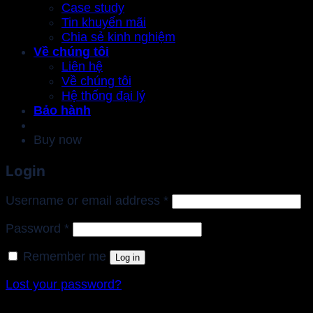
Case study
Tin khuyến mãi
Chia sẻ kinh nghiệm
Về chúng tôi
Liên hệ
Về chúng tôi
Hệ thống đại lý
Bảo hành
Buy now
Login
Required
Username or email address
*
Required
Password
*
Remember me
Log in
Lost your password?