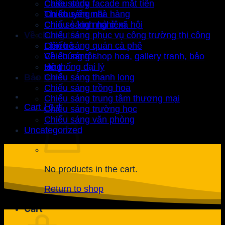
Case study
Chiếu sáng facade mặt tiền
Tin khuyến mãi
Chiếu sáng nhà hàng
Chia sẻ kinh nghiệm
Chiếu sáng nhà ở xã hội
Về chúng tôi
Chiếu sáng phục vụ công trường thi công
Liên hệ
Chiếu sáng quán cà phê
Về chúng tôi
Chiếu sáng shop hoa, gallery tranh, bảo
Hệ thống đại lý
tàng
Bảo hành
Chiếu sáng thanh long
Chiếu sáng trồng hoa
Chiếu sáng trung tâm thương mại
Cart /
0
₫
Chiếu sáng trường học
Chiếu sáng văn phòng
Uncategorized
No products in the cart.
Return to shop
Cart