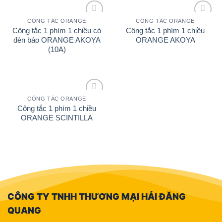
CÔNG TẮC ORANGE
CÔNG TẮC ORANGE
Add to
Add to
Công tắc 1 phím 1 chiều có
Công tắc 1 phím 1 chiều
wishlist
wishlist
đèn báo ORANGE AKOYA
ORANGE AKOYA
(10A)
CÔNG TẮC ORANGE
Add to
Công tắc 1 phím 1 chiều
wishlist
ORANGE SCINTILLA
CÔNG TY TNHH THƯƠNG MẠI HẢI ĐĂNG
QUANG