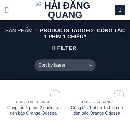
Bỏ
qua
nội
dung
SẢN PHẨM
/
PRODUCTS TAGGED “CÔNG TẮC
1 PHÍM 1 CHIỀU”
FILTER
CÔNG TẮC ORANGE
CÔNG TẮC ORANGE
Add to
Add to
Công tắc 1 phím 2 chiều có
Công tắc 1 phím 1 chiều có
wishlist
wishlist
đèn báo Orange Odessa
đèn báo Orange Odessa