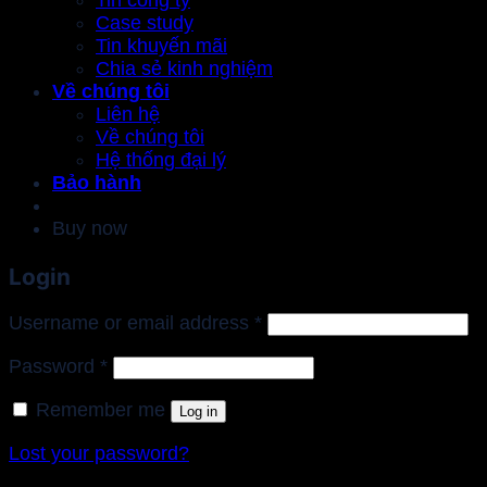
Case study
Tin khuyến mãi
Chia sẻ kinh nghiệm
Về chúng tôi
Liên hệ
Về chúng tôi
Hệ thống đại lý
Bảo hành
Buy now
Login
Required
Username or email address
*
Required
Password
*
Remember me
Log in
Lost your password?