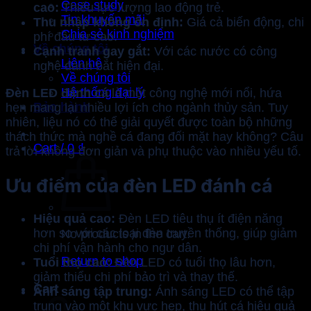
Case study
cao:
Thiếu lực lượng lao động trẻ.
Tin khuyến mãi
Thu nhập không ổn định:
Giá cả biến động, chi
Chia sẻ kinh nghiệm
phí đầu tư cao.
Về chúng tôi
Cạnh tranh gay gắt:
Với các nước có công
Liên hệ
nghệ đánh bắt hiện đại.
Về chúng tôi
Hệ thống đại lý
Đèn LED đánh cá
là một công nghệ mới nổi, hứa
Bảo hành
hẹn mang lại nhiều lợi ích cho ngành thủy sản. Tuy
nhiên, liệu nó có thể giải quyết được toàn bộ những
thách thức mà nghề cá đang đối mặt hay không? Câu
Cart /
0
₫
trả lời không đơn giản và phụ thuộc vào nhiều yếu tố.
Ưu điểm của đèn LED đánh cá
Hiệu quả cao:
Đèn LED tiêu thụ ít điện năng
hơn so với các loại đèn truyền thống, giúp giảm
No products in the cart.
chi phí vận hành cho ngư dân.
Return to shop
Tuổi thọ cao:
Đèn LED có tuổi thọ lâu hơn,
giảm thiểu chi phí bảo trì và thay thế.
Cart
Ánh sáng tập trung:
Ánh sáng LED có thể tập
trung vào một khu vực hẹp, thu hút cá hiệu quả