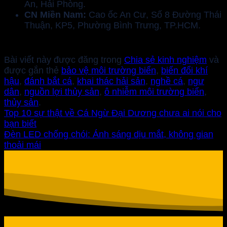
An, Hải Phòng.
CN Miền Nam:
Cao ốc An Cư, Số 8 Đường Thái
Thuận, KP5, Phường Bình Trưng, TP.HCM.
Bài viết này được đăng trong
Chia sẻ kinh nghiệm
và
được gắn thẻ
bảo vệ môi trường biển
,
biến đổi khí
hậu
,
đánh bắt cá
,
khai thác hải sản
,
nghề cá
,
ngư
dân
,
nguồn lợi thủy sản
,
ô nhiễm môi trường biển
,
thủy sản
.
Top 10 sự thật về Cá Ngừ Đại Dương chưa ai nói cho
bạn biết
Đèn LED chống chói: Ánh sáng dịu mắt, không gian
thoải mái