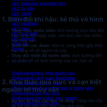
LED Magnetic tracklight 48V
LED ốp trần
LED panel
1. Biến đổi khí hậu: kẻ thù vô hình
LED pha
LED tracklight
LED tube
Tăng mực nước biển:
Ảnh hưởng trực tiếp đến
LED wall light
các vùng đất ngập mặn, nơi sinh sản của nhiều
LED trang trí
loài thủy sản.
Công tắc
Thời tiết cực đoan:
Bão lũ, sóng thần gây thiệt
Ổ cắm
hại nặng nề về người và của.
Thay đổi nhiệt độ nước biển:
Ảnh hưởng đến
sự phân bố và sinh trưởng của các loài cá.
Giải pháp
Chiếu sáng bảng hiệu quảng cáo
Chiếu sáng cảnh quan landscape
2. Khai thác quá mức và cạn kiệt
Chiếu sáng cho bệnh viện
nguồn lợi thủy sản
Chiếu sáng cho các farm stay & home stay
Chiếu sáng cho cầu cảng
Chiếu sáng cho khách sạn / resort
Áp lực từ nhu cầu dân số tăng:
Tăng nhu cầu
Chiếu sáng cho kho lạnh
về hải sản dẫn đến khai thác quá mức.