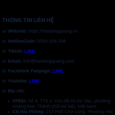
THÔNG TIN LIÊN HỆ
🌿
Website:
https://haidangquang.vn
🌿
Hotline/Zalo:
0339-206-206
🌿
Tiktok:
LINK
🌿
Email:
info@haidangquang.com
🌿
Facebook Fanpage:
LINK
🌿
Youtube:
LINK
🌿
Địa chỉ:
VPĐD:
Số 4, TT6.2, Khu đô thị Ao Sào, phường
Hoàng Mai, Thành phố Hà Nội, Việt Nam
CN Hải Phòng:
212 Phố Chợ Lũng, Phường Hải