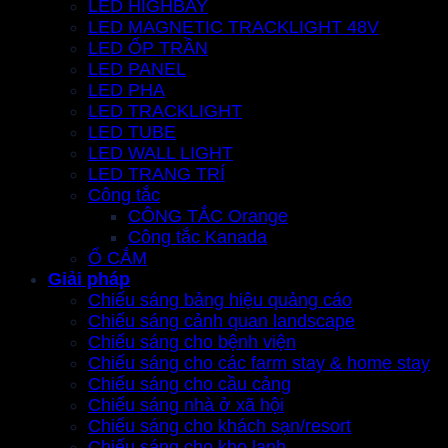
LED HIGHBAY
LED MAGNETIC TRACKLIGHT 48V
LED ỐP TRẦN
LED PANEL
LED PHA
LED TRACKLIGHT
LED TUBE
LED WALL LIGHT
LED TRANG TRÍ
Công tắc
CÔNG TẮC Orange
Công tắc Kanada
Ổ CẮM
Giải pháp
Chiếu sáng bảng hiệu quảng cáo
Chiếu sáng cảnh quan landscape
Chiếu sáng cho bệnh viện
Chiếu sáng cho các farm stay & home stay
Chiếu sáng cho cầu cảng
Chiếu sáng nhà ở xã hội
Chiếu sáng cho khách sạn/resort
Chiếu sáng cho kho lạnh