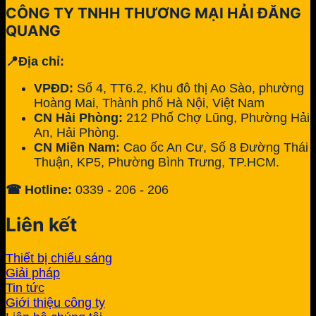
CÔNG TY TNHH THƯƠNG MẠI HẢI ĐĂNG
QUANG
📍Địa chỉ:
VPĐD:
Số 4, TT6.2, Khu đô thị Ao Sào, phường
Hoàng Mai, Thành phố Hà Nội, Việt Nam
CN Hải Phòng:
212 Phố Chợ Lũng, Phường Hải
An, Hải Phòng.
CN Miền Nam:
Cao ốc An Cư, Số 8 Đường Thái
Thuận, KP5, Phường Bình Trưng, TP.HCM.
☎ Hotline:
0339 - 206 - 206
Liên kết
Thiết bị chiếu sáng
Giải pháp
Tin tức
Giới thiệu công ty