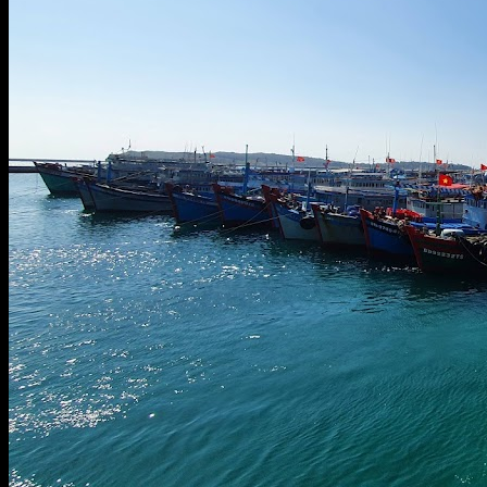
Chiếu sáng cho sân bóng đá mini
Chiếu sáng nhà ở xã hội
Chiếu sáng cho sân tennis
Chiếu sáng cho siêu thị mini mart
Chiếu sáng cho tàu đánh cá
Chiếu sáng cho úm gà
Chiếu sáng cho villa / căn hộ
Chiếu sáng đường phố
Chiếu sáng facade mặt tiền
Chiếu sáng nhà hàng
Chiếu sáng phục vụ công trường thi công
Chiếu sáng quán cà phê
Chiếu sáng shop hoa, gallery tranh, bảo tàng
Chiếu sáng thanh long
Chiếu sáng trồng hoa
Chiếu sáng trung tâm thương mại
Chiếu sáng trường học
Chiếu sáng văn phòng
Thông tin
Tin công ty