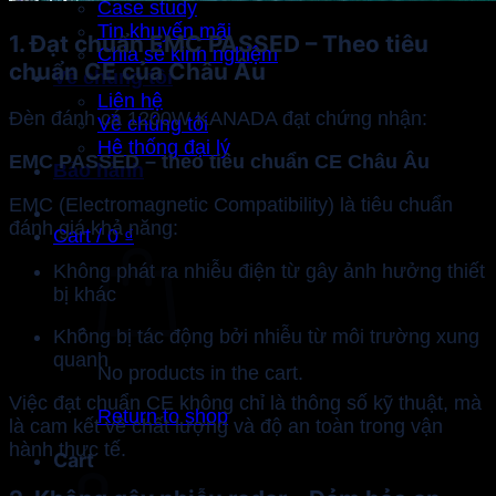
Case study
Tin khuyến mãi
1. Đạt chuẩn EMC PASSED – Theo tiêu
Chia sẻ kinh nghiệm
chuẩn CE của Châu Âu
Về chúng tôi
Liên hệ
Đèn đánh cá 1200W KANADA đạt chứng nhận:
Về chúng tôi
Hệ thống đại lý
EMC PASSED – theo tiêu chuẩn CE Châu Âu
Bảo hành
EMC (Electromagnetic Compatibility) là tiêu chuẩn
đánh giá khả năng:
Cart /
0
₫
Không phát ra nhiễu điện từ gây ảnh hưởng thiết
bị khác
Không bị tác động bởi nhiễu từ môi trường xung
quanh
No products in the cart.
Việc đạt chuẩn CE không chỉ là thông số kỹ thuật, mà
Return to shop
là cam kết về chất lượng và độ an toàn trong vận
hành thực tế.
Cart