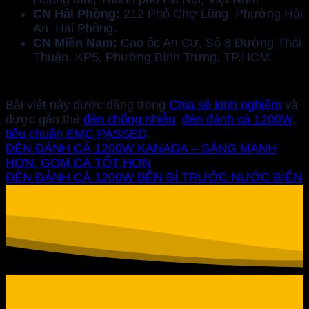
CN Hải Phòng:
212 Phố Chợ Lũng, Phường Hải
An, Hải Phòng.
CN Miền Nam:
Cao ốc An Cư, Số 8 Đường Thái
Thuận, KP5, Phường Bình Trưng, TP.HCM.
Bài viết này được đăng trong
Chia sẻ kinh nghiệm
và
được gắn thẻ
đèn chống nhiễu
,
đèn đánh cá 1200W
,
tiêu chuẩn EMC PASSED
.
ĐÈN ĐÁNH CÁ 1200W KANADA – SÁNG MẠNH
HƠN, GOM CÁ TỐT HƠN
ĐÈN ĐÁNH CÁ 1200W BỀN BỈ TRƯỚC NƯỚC BIỂN