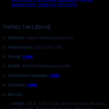
MẠNH HƠN, GOM CÁ TỐT HƠN
THÔNG TIN LIÊN HỆ
🌿
Website:
https://haidangquang.vn
🌿
Hotline/Zalo:
0339-206-206
🌿
Tiktok:
LINK
🌿
Email:
info@haidangquang.com
🌿
Facebook Fanpage:
LINK
🌿
Youtube:
LINK
🌿
Địa chỉ:
VPĐD:
Số 4, TT6.2, Khu đô thị Ao Sào, phường
Hoàng Mai, Thành phố Hà Nội, Việt Nam