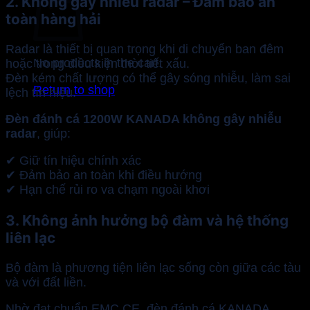
2. Không gây nhiễu radar – Đảm bảo an
toàn hàng hải
Radar là thiết bị quan trọng khi di chuyển ban đêm
No products in the cart.
hoặc trong điều kiện thời tiết xấu.
Đèn kém chất lượng có thể gây sóng nhiễu, làm sai
Return to shop
lệch tín hiệu.
Đèn đánh cá 1200W KANADA không gây nhiễu
radar
, giúp:
✔ Giữ tín hiệu chính xác
✔ Đảm bảo an toàn khi điều hướng
✔ Hạn chế rủi ro va chạm ngoài khơi
3. Không ảnh hưởng bộ đàm và hệ thống
liên lạc
Bộ đàm là phương tiện liên lạc sống còn giữa các tàu
và với đất liền.
Nhờ đạt chuẩn EMC CE, đèn đánh cá KANADA