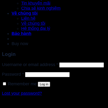
Tin khuyến mãi
Chia sẻ kinh nghiệm
Về chúng tôi
Liên hệ
Về chúng tôi
Hệ thống đại lý
Bảo hành
Buy now
Login
Required
Username or email address
*
Required
Password
*
Remember me
Log in
Lost your password?