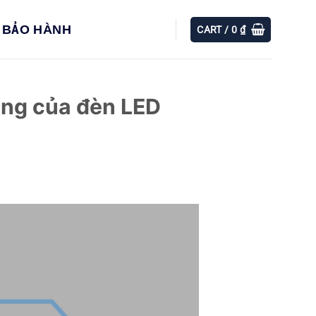
BẢO HÀNH
CART /
0
₫
ang của đèn LED