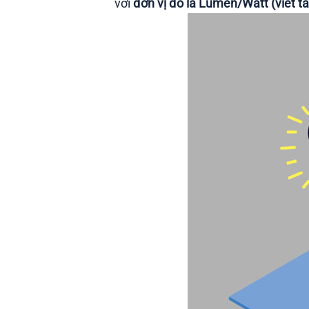
với
đơn vị đo là Lumen/Watt (viết tắ