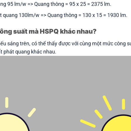
ng 95 lm/w => Quang thông = 95 x 25 = 2375 lm.
át quang 130lm/w => Quang thông = 130 x 15 = 1930 lm.
 công suất mà HSPQ khác nhau?
iếu sáng trên, có thể thấy được với cùng một mức công 
ất phát quang khác nhau.