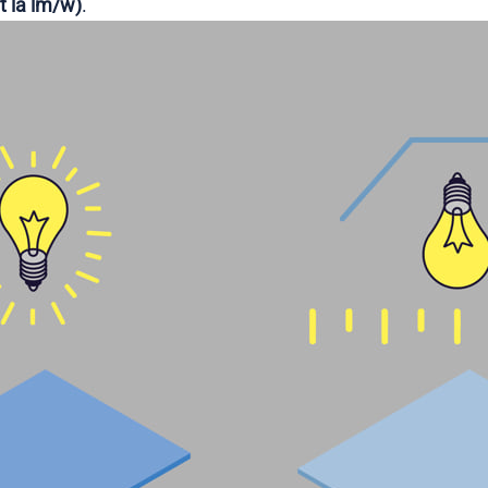
t là lm/w)
.