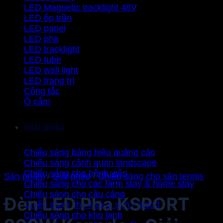
LED Magnetic tracklight 48V
LED ốp trần
LED panel
LED pha
LED tracklight
LED tube
LED wall light
LED trang trí
Công tắc
Ổ cắm
Giải pháp
Chiếu sáng bảng hiệu quảng cáo
Chiếu sáng cảnh quan landscape
Chiếu sáng cho bệnh viện
Sản phẩm
/
Giải pháp
/
Chiếu sáng cho sân tennis
Chiếu sáng cho các farm stay & home stay
Chiếu sáng cho cầu cảng
Đèn LED Pha KSPORT
Chiếu sáng cho khách sạn / resort
Chiếu sáng cho kho lạnh