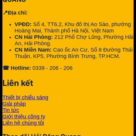
📍Địa chỉ:
VPĐD:
Số 4, TT6.2, Khu đô thị Ao Sào, phường
Hoàng Mai, Thành phố Hà Nội, Việt Nam
CN Hải Phòng:
212 Phố Chợ Lũng, Phường Hải
An, Hải Phòng.
CN Miền Nam:
Cao ốc An Cư, Số 8 Đường Thái
Thuận, KP5, Phường Bình Trưng, TP.HCM.
☎ Hotline:
0339 - 206 - 206
Liên kết
Thiết bị chiếu sáng
Giải pháp
Tin tức
Giới thiệu công ty
Liên hệ chúng tôi