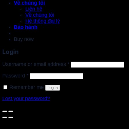
Về chúng tôi
Liên hệ
Về chúng tôi
Hệ thống đại lý
Bảo hành
Buy now
Login
Required
Username or email address
*
Required
Password
*
Remember me
Log in
Lost your password?