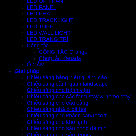
LED ỐP TRẦN
LED PANEL
LED PHA
LED TRACKLIGHT
LED TUBE
LED WALL LIGHT
LED TRANG TRÍ
Công tắc
CÔNG TẮC Orange
Công tắc Kanada
Ổ CẮM
Giải pháp
Chiếu sáng bảng hiệu quảng cáo
Chiếu sáng cảnh quan landscape
Chiếu sáng cho bệnh viện
Chiếu sáng cho các farm stay & home stay
Chiếu sáng cho cầu cảng
Chiếu sáng nhà ở xã hội
Chiếu sáng cho khách sạn/resort
Chiếu sáng cho kho lạnh
Chiếu sáng cho sân bóng đá mini
Chiếu sáng cho sân tennis