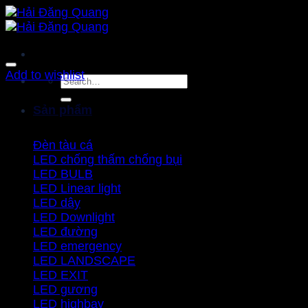
Bỏ
qua
nội
dung
Add to wishlist
Search
for:
Sản phẩm
Đèn tàu cá
LED chống thấm chống bụi
LED BULB
LED Linear light
LED dây
LED Downlight
LED đường
LED emergency
LED LANDSCAPE
LED EXIT
LED gương
LED highbay