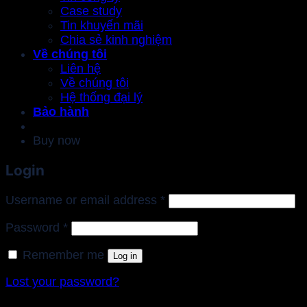
Case study
Tin khuyến mãi
Chia sẻ kinh nghiệm
Về chúng tôi
Liên hệ
Về chúng tôi
Hệ thống đại lý
Bảo hành
Buy now
Login
Required
Username or email address
*
Required
Password
*
Remember me
Log in
Lost your password?