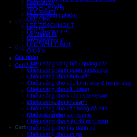
Case study
LED ỐP TRẦN
Tin khuyến mãi
LED PANEL
Chia sẻ kinh nghiệm
LED PHA
Về chúng tôi
LED TRACKLIGHT
Liên hệ
LED TRANG TRÍ
Về chúng tôi
LED TUBE
Hệ thống đại lý
LED WALL LIGHT
Bảo hành
Ổ CẮM
Giải pháp
Chiếu sáng bảng hiệu quảng cáo
Cart /
0
₫
Chiếu sáng cảnh quan landscape
Chiếu sáng cho bệnh viện
Chiếu sáng cho các farm stay & home stay
Chiếu sáng cho cầu cảng
Chiếu sáng cho khách sạn/resort
Chiếu sáng cho kho lạnh
No products in the cart.
Chiếu sáng cho sân bóng đá mini
Return to shop
Chiếu sáng cho sân tennis
Chiếu sáng cho siêu thị mini mart
Cart
Chiếu sáng cho tàu đánh cá
Chiếu sáng cho úm gà