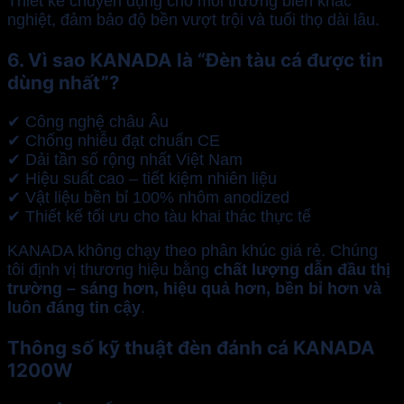
Thiết kế chuyên dụng cho môi trường biển khắc
nghiệt, đảm bảo độ bền vượt trội và tuổi thọ dài lâu.
6. Vì sao KANADA là “Đèn tàu cá được tin
dùng nhất”?
✔ Công nghệ châu Âu
✔ Chống nhiễu đạt chuẩn CE
✔ Dải tần số rộng nhất Việt Nam
✔ Hiệu suất cao – tiết kiệm nhiên liệu
✔ Vật liệu bền bỉ 100% nhôm anodized
✔ Thiết kế tối ưu cho tàu khai thác thực tế
KANADA không chạy theo phân khúc giá rẻ. Chúng
tôi định vị thương hiệu bằng
chất lượng dẫn đầu thị
trường – sáng hơn, hiệu quả hơn, bền bỉ hơn và
luôn đáng tin cậy
.
Thông số kỹ thuật đèn đánh cá KANADA
1200W