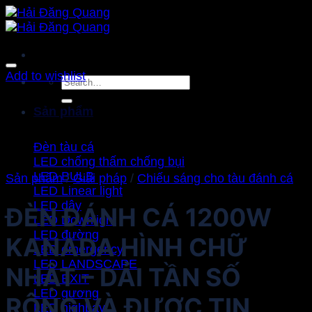
Bỏ
qua
nội
dung
Add to wishlist
Search
for:
Sản phẩm
Đèn tàu cá
LED chống thấm chống bụi
LED BULB
Sản phẩm
/
Giải pháp
/
Chiếu sáng cho tàu đánh cá
LED Linear light
LED dây
ĐÈN ĐÁNH CÁ 1200W
LED Downlight
LED đường
KANADA HÌNH CHỮ
LED emergency
LED LANDSCAPE
NHẬT – DẢI TẦN SỐ
LED EXIT
LED gương
RỘNG VÀ ĐƯỢC TIN
LED highbay