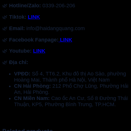
🌿
Hotline/Zalo:
0339-206-206
🌿
Tiktok:
LINK
🌿
Email:
info@haidangquang.com
🌿
Facebook Fanpage:
LINK
🌿
Youtube:
LINK
🌿
Địa chỉ:
VPĐD:
Số 4, TT6.2, Khu đô thị Ao Sào, phường
Hoàng Mai, Thành phố Hà Nội, Việt Nam
CN Hải Phòng:
212 Phố Chợ Lũng, Phường Hải
An, Hải Phòng.
CN Miền Nam:
Cao ốc An Cư, Số 8 Đường Thái
Thuận, KP5, Phường Bình Trưng, TP.HCM.