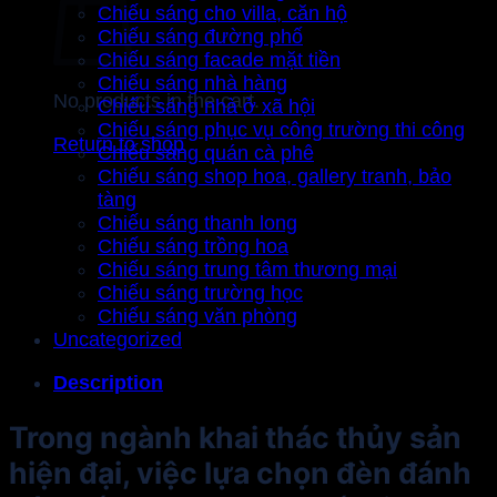
Chiếu sáng cho villa, căn hộ
Chiếu sáng đường phố
Chiếu sáng facade mặt tiền
Chiếu sáng nhà hàng
No products in the cart.
Chiếu sáng nhà ở xã hội
Chiếu sáng phục vụ công trường thi công
Return to shop
Chiếu sáng quán cà phê
Chiếu sáng shop hoa, gallery tranh, bảo
tàng
Chiếu sáng thanh long
Chiếu sáng trồng hoa
Chiếu sáng trung tâm thương mại
Chiếu sáng trường học
Chiếu sáng văn phòng
Uncategorized
Description
Trong ngành khai thác thủy sản
hiện đại, việc lựa chọn đèn đánh