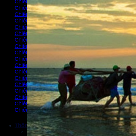
Chiếu sáng cho sân bóng đá mini
Chiếu sáng nhà ở xã hội
Chiếu sáng cho sân tennis
Chiếu sáng cho siêu thị mini mart
Chiếu sáng cho tàu đánh cá
Chiếu sáng cho úm gà
Chiếu sáng cho villa / căn hộ
Chiếu sáng đường phố
Chiếu sáng facade mặt tiền
Chiếu sáng nhà hàng
Chiếu sáng phục vụ công trường thi công
Chiếu sáng quán cà phê
Chiếu sáng shop hoa, gallery tranh, bảo tàng
Chiếu sáng thanh long
Chiếu sáng trồng hoa
Chiếu sáng trung tâm thương mại
Chiếu sáng trường học
Chiếu sáng văn phòng
Thông tin
Tin công ty