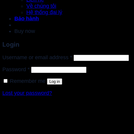
Về chúng tôi
Hệ thống đại lý
Bảo hành
Buy now
Login
Required
Username or email address
*
Required
Password
*
Remember me
Log in
Lost your password?