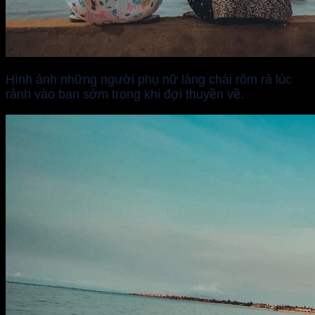
Hình ảnh những người phụ nữ làng chài rôm rả lúc
rảnh vào ban sớm trong khi đợi thuyền về.