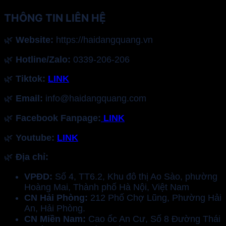
THÔNG TIN LIÊN HỆ
🌿
Website:
https://haidangquang.vn
🌿
Hotline/Zalo:
0339-206-206
🌿
Tiktok:
LINK
🌿
Email:
info@haidangquang.com
🌿
Facebook Fanpage:
LINK
🌿
Youtube:
LINK
🌿
Địa chỉ:
VPĐD:
Số 4, TT6.2, Khu đô thị Ao Sào, phường
Hoàng Mai, Thành phố Hà Nội, Việt Nam
CN Hải Phòng:
212 Phố Chợ Lũng, Phường Hải
An, Hải Phòng.
CN Miền Nam:
Cao ốc An Cư, Số 8 Đường Thái