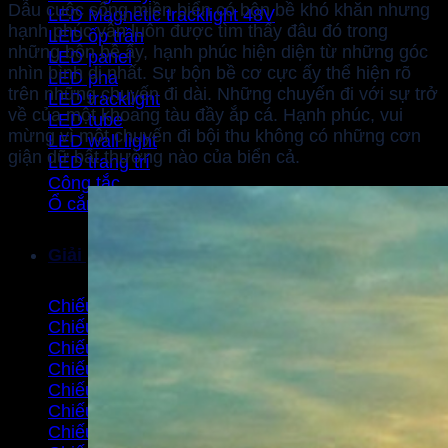
Dẫu cuộc sống miền biển có bộn bề khó khăn nhưng
LED Magnetic tracklight 48V
hạnh phúc vẫn luôn được tìm thấy đâu đó trong
LED ốp trần
những bộn bề ấy, hạnh phúc hiện diện từ những góc
LED panel
nhìn bình dị nhất. Sự bộn bề cơ cực ấy thể hiện rõ
LED pha
trên những chuyến đi dài. Những chuyến đi với sự trở
LED tracklight
về của một khoang tàu đầy ắp cá. Hạnh phúc, vui
LED tube
mừng vì một chuyến đi bội thu không có những cơn
LED wall light
giận dữ bất thường nào của biển cả.
LED trang trí
Công tắc
Ổ cắm
Giải pháp
Chiếu sáng bảng hiệu quảng cáo
Chiếu sáng cảnh quan landscape
Chiếu sáng cho bệnh viện
Chiếu sáng cho các farm stay & home stay
Chiếu sáng cho cầu cảng
Chiếu sáng cho khách sạn / resort
Chiếu sáng cho kho lạnh