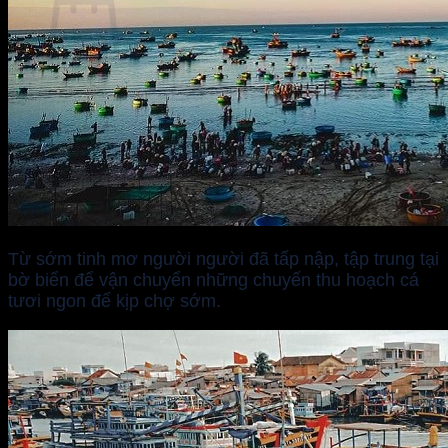
No products in the cart.
Return to shop
Từ sớm tinh mơ người người đã tấp nập, tập trung tại
bờ biển để vận chuyển những chuyến thu hoạch cá
tươi ngon để kịp chợ sớm.