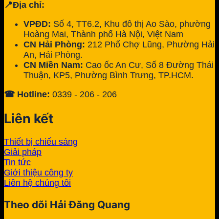
📍Địa chỉ:
VPĐD:
Số 4, TT6.2, Khu đô thị Ao Sào, phường
Hoàng Mai, Thành phố Hà Nội, Việt Nam
CN Hải Phòng:
212 Phố Chợ Lũng, Phường Hải
An, Hải Phòng.
CN Miền Nam:
Cao ốc An Cư, Số 8 Đường Thái
Thuận, KP5, Phường Bình Trưng, TP.HCM.
☎ Hotline:
0339 - 206 - 206
Liên kết
Thiết bị chiếu sáng
Giải pháp
Tin tức
Giới thiệu công ty
Liên hệ chúng tôi
Theo dõi Hải Đăng Quang