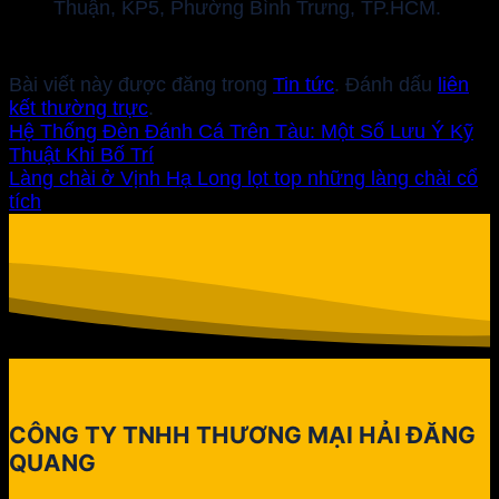
Thuận, KP5, Phường Bình Trưng, TP.HCM.
Bài viết này được đăng trong
Tin tức
. Đánh dấu
liên
kết thường trực
.
Hệ Thống Đèn Đánh Cá Trên Tàu: Một Số Lưu Ý Kỹ
Thuật Khi Bố Trí
Làng chài ở Vịnh Hạ Long lọt top những làng chài cổ
tích
CÔNG TY TNHH THƯƠNG MẠI HẢI ĐĂNG
QUANG