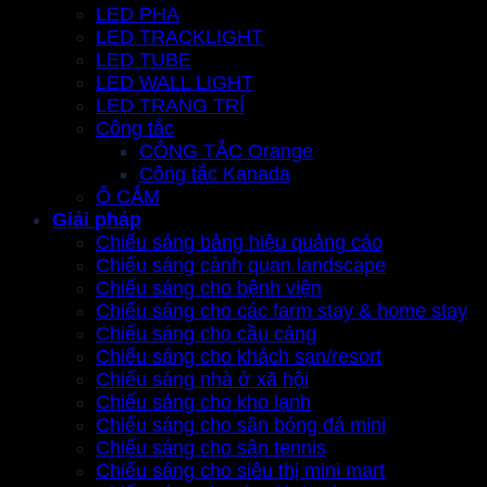
LED PHA
LED TRACKLIGHT
LED TUBE
LED WALL LIGHT
LED TRANG TRÍ
Công tắc
CÔNG TẮC Orange
Công tắc Kanada
Ổ CẮM
Giải pháp
Chiếu sáng bảng hiệu quảng cáo
Chiếu sáng cảnh quan landscape
Chiếu sáng cho bệnh viện
Chiếu sáng cho các farm stay & home stay
Chiếu sáng cho cầu cảng
Chiếu sáng cho khách sạn/resort
Chiếu sáng nhà ở xã hội
Chiếu sáng cho kho lạnh
Chiếu sáng cho sân bóng đá mini
Chiếu sáng cho sân tennis
Chiếu sáng cho siêu thị mini mart