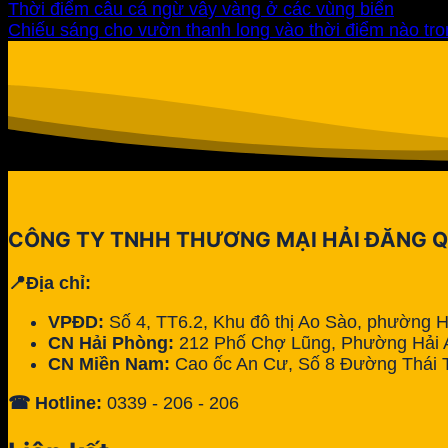
Thời điểm câu cá ngừ vây vàng ở các vùng biển
Chiếu sáng cho vườn thanh long vào thời điểm nào tr
CÔNG TY TNHH THƯƠNG MẠI HẢI ĐĂNG 
📍Địa chỉ:
VPĐD:
Số 4, TT6.2, Khu đô thị Ao Sào, phường 
CN Hải Phòng:
212 Phố Chợ Lũng, Phường Hải A
CN Miền Nam:
Cao ốc An Cư, Số 8 Đường Thái 
☎ Hotline:
0339 - 206 - 206