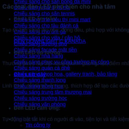
Chiếu sáng cho sân bóng đá mini
Các loại đèn LED phổ biến cho nhà tắm
Chiếu sáng nhà ở xã hội
Chiếu sáng cho sân tennis
Đèn LED âm trần:
Chiếu sáng cho siêu thị mini mart
Chiếu sáng cho tàu đánh cá
Tạo ra ánh sáng dịu nhẹ, đồng đều, phù hợp với không 
Chiếu sáng cho úm gà
Chiếu sáng cho villa / căn hộ
ĐÈN DOWNLIGHT C KANADA
Chiếu sáng đường phố
Chiếu sáng facade mặt tiền
Đèn LED ốp tường:
Chiếu sáng nhà hàng
Chiếu sáng phục vụ công trường thi công
Thường được lắp đặt xung quanh gương, tạo điểm nhấ
Chiếu sáng quán cà phê
Chiếu sáng shop hoa, gallery tranh, bảo tàng
Đèn LED dây
:
Chiếu sáng thanh long
Linh hoạt, dễ dàng uốn cong, thích hợp để tạo các đườ
Chiếu sáng trồng hoa
Chiếu sáng trung tâm thương mại
Chiếu sáng trường học
Chiếu sáng văn phòng
Đèn LED cảm ứng:
Thông tin
Tự động bật tắt khi có người đi vào, tiện lợi và tiết kiệ
Tin công ty