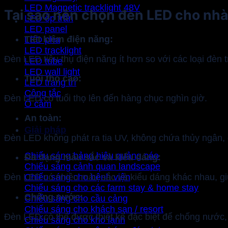
LED Magnetic tracklight 48V
Tại sao nên chọn đèn LED cho nh
LED ốp trần
LED panel
Tiết kiệm điện năng:
LED pha
LED tracklight
Đèn LED tiêu thụ điện năng ít hơn so với các loại đèn 
LED tube
LED wall light
Tuổi thọ cao:
LED trang trí
Công tắc
Đèn LED có tuổi thọ lên đến hàng chục nghìn giờ.
Ổ cắm
An toàn:
Giải pháp
Đèn LED không phát ra tia UV, không chứa thủy ngân,
Chiếu sáng bảng hiệu quảng cáo
Đa dạng màu sắc và kiểu dáng:
Chiếu sáng cảnh quan landscape
Chiếu sáng cho bệnh viện
Đèn LED có nhiều màu sắc và kiểu dáng khác nhau, gi
Chiếu sáng cho các farm stay & home stay
Chống nước:
Chiếu sáng cho cầu cảng
Chiếu sáng cho khách sạn / resort
Đèn LED có thể được thiết kế đặc biệt để chống nước
Chiếu sáng cho kho lạnh