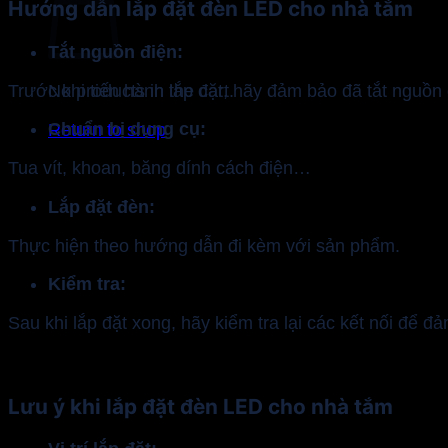
Hướng dẫn lắp đặt đèn LED cho nhà tắm
Tắt nguồn điện:
Trước khi tiến hành lắp đặt, hãy đảm bảo đã tắt nguồn 
No products in the cart.
Chuẩn bị dụng cụ:
Return to shop
Tua vít, khoan, băng dính cách điện…
Lắp đặt đèn:
Thực hiện theo hướng dẫn đi kèm với sản phẩm.
Kiểm tra:
Sau khi lắp đặt xong, hãy kiểm tra lại các kết nối để 
Lưu ý khi lắp đặt đèn LED cho nhà tắm