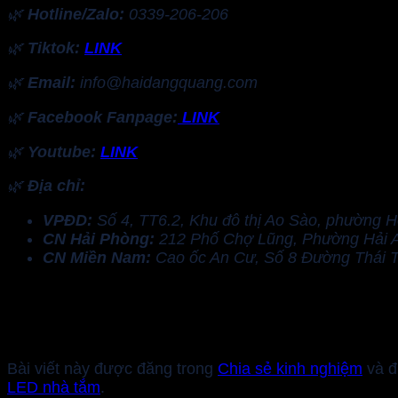
🌿
Hotline/Zalo:
0339-206-206
🌿
Tiktok:
LINK
🌿
Email:
info@haidangquang.com
🌿
Facebook Fanpage:
LINK
🌿
Youtube:
LINK
🌿
Địa chỉ:
VPĐD:
Số 4, TT6.2, Khu đô thị Ao Sào, phường 
CN Hải Phòng:
212 Phố Chợ Lũng, Phường Hải A
CN Miền Nam:
Cao ốc An Cư, Số 8 Đường Thái 
Bài viết này được đăng trong
Chia sẻ kinh nghiệm
và đ
LED nhà tắm
.