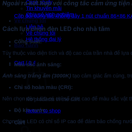
Case study
Ngoài ra kết hợp với công tắc cảm ứng tiện 
Tin khuyến mãi
Chia sẻ kinh nghiệm
Cặp đôi công tắc không dây 1 nút chuẩn 86×86
Về chúng tôi
Liên hệ
Cách lựa chọn đèn LED cho nhà tắm
Về chúng tôi
Hệ thống đại lý
Công suất:
Bảo hành
Tùy thuộc vào diện tích và độ cao của trần nhà để lựa
Cart /
0
₫
Màu sắc ánh sáng:
Ánh sáng trắng ấm (3000K)
tạo cảm giác ấm cúng, tr
Chỉ số hoàn màu (CRI):
Nên chọn đèn LED có chỉ số CRI cao để màu sắc vật th
No products in the cart.
Độ kín nước:
Return to shop
Chọn đèn LED có chỉ số IP cao để đảm bảo chống nước
Cart