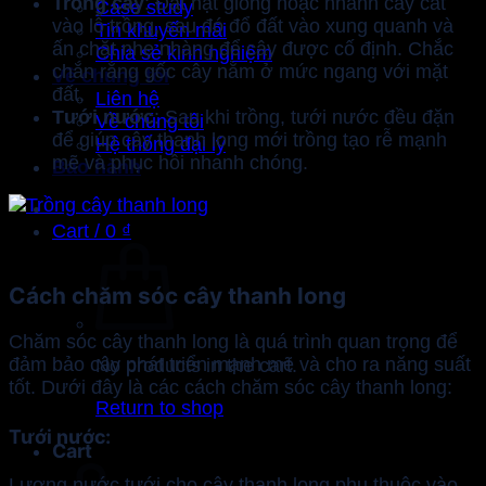
Trồng cây
: Đặt hạt giống hoặc nhánh cây cắt
Case study
vào lỗ trồng, sau đó đổ đất vào xung quanh và
Tin khuyến mãi
ấn chặt nhẹ nhàng để cây được cố định. Chắc
Chia sẻ kinh nghiệm
chắn rằng gốc cây nằm ở mức ngang với mặt
Về chúng tôi
đất.
Liên hệ
Tưới nước
: Sau khi trồng, tưới nước đều đặn
Về chúng tôi
để giúp cây thanh long mới trồng tạo rễ mạnh
Hệ thống đại lý
mẽ và phục hồi nhanh chóng.
Bảo hành
Cart /
0
₫
Cách chăm sóc cây thanh long
Chăm sóc cây thanh long là quá trình quan trọng để
đảm bảo cây phát triển mạnh mẽ và cho ra năng suất
No products in the cart.
tốt. Dưới đây là các cách chăm sóc cây thanh long:
Return to shop
Tưới nước
:
Cart
Lượng nước tưới cho cây thanh long phụ thuộc vào