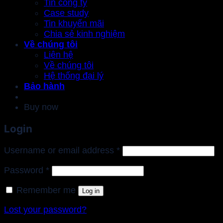
Tin công ty
Case study
Tin khuyến mãi
Chia sẻ kinh nghiệm
Về chúng tôi
Liên hệ
Về chúng tôi
Hệ thống đại lý
Bảo hành
Buy now
Login
Required
Username or email address
*
Required
Password
*
Remember me
Log in
Lost your password?