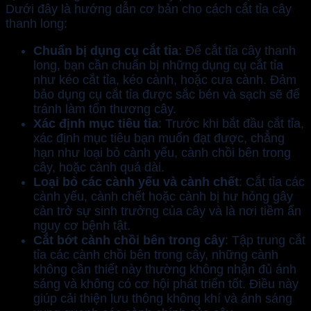
Dưới đây là hướng dẫn cơ bản cho cách cắt tỉa cây
thanh long:
Chuẩn bị dụng cụ cắt tỉa
: Để cắt tỉa cây thanh
long, bạn cần chuẩn bị những dụng cụ cắt tỉa
như kéo cắt tỉa, kéo cành, hoặc cưa cành. Đảm
bảo dụng cụ cắt tỉa được sắc bén và sạch sẽ để
tránh làm tổn thương cây.
Xác định mục tiêu tỉa
: Trước khi bắt đầu cắt tỉa,
xác định mục tiêu bạn muốn đạt được, chẳng
hạn như loại bỏ cành yếu, cành chồi bên trong
cây, hoặc cành quá dài.
Loại bỏ các cành yếu và cành chết
: Cắt tỉa các
cành yếu, cành chết hoặc cành bị hư hỏng gây
cản trở sự sinh trưởng của cây và là nơi tiềm ẩn
nguy cơ bệnh tật.
Cắt bớt cành chồi bên trong cây
: Tập trung cắt
tỉa các cành chồi bên trong cây, những cành
không cần thiết này thường không nhận đủ ánh
sáng và không có cơ hội phát triển tốt. Điều này
giúp cải thiện lưu thông không khí và ánh sáng