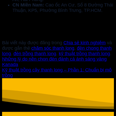
CN Miền Nam:
Cao ốc An Cư, Số 8 Đường Thái
Thuận, KP5, Phường Bình Trưng, TP.HCM.
Bài viết này được đăng trong
Chia sẻ kinh nghiệm
và
được gắn thẻ
chăm sóc thanh long
,
đèn chong thanh
long
,
đèn trồng thanh long
,
kỹ thuật trồng thanh long
.
Những lý do nên chọn đèn đánh cá ánh sáng vàng
Kanada
Kỹ thuật trồng cây thanh long – Phần 1: Chuẩn bị mô
trồng