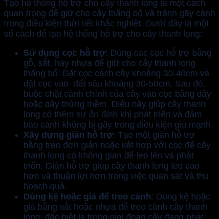
Tạo hệ thống hỗ trợ cho cây thanh long là một cách
quan trọng để giữ cho cây thăng bổ và tránh gãy cành
trong điều kiện thời tiết khắc nghiệt. Dưới đây là một
số cách để tạo hệ thống hỗ trợ cho cây thanh long:
Sử dụng cọc hỗ trợ
: Dùng các cọc hỗ trợ bằng
gỗ, sắt, hay nhựa để giữ cho cây thanh long
thăng bổ. Đặt cọc cách cây khoảng 30-40cm và
đặt cọc vào
đất
sâu khoảng 30-50cm. Sau đó,
buộc chặt cành chính của cây vào cọc bằng dây
hoặc dây thừng mềm. Điều này giúp cây thanh
long có thêm sự ổn định khi phát triển và đảm
bảo cành không bị gãy trong điều kiện gió mạnh.
Xây dựng giàn hỗ trợ
: Tạo một giàn hỗ trợ
bằng treo đơn giản hoặc kết hợp với cọc để cây
thanh long có không gian để leo lên và phát
triển. Giàn hỗ trợ giúp cây thanh long leo cao
hơn và thuận lợi hơn trong việc quan sát và thu
hoạch quả.
Dùng kệ hoặc giá để treo cành
: Dùng kệ hoặc
giá bằng sắt hoặc nhựa để treo cành cây thanh
long, đặc biệt là trong giai đoạn cây đang phát