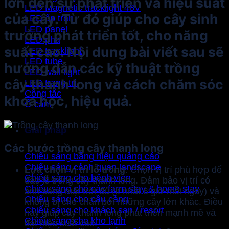
lớn đến sự phát triển và hiệu suất
LED Magnetic tracklight 48V
của cây. Từ đó giúp cho cây sinh
LED ốp trần
LED panel
trưởng phát triển tốt, cho năng
LED pha
suất cao. Nội dung bài viết sau sẽ
LED tracklight
LED tube
hướng dẫn các kỹ thuật trồng
LED wall light
cây thanh long và cách chăm sóc
LED trang trí
Công tắc
khoa học, hiệu quả.
Ổ cắm
Giải pháp
Các bước trồng cây thanh long
Chiếu sáng bảng hiệu quảng cáo
Chiếu sáng cảnh quan landscape
Lựa chọn vị trí lỗ trồng
: Chọn vị trí phù hợp để
Chiếu sáng cho bệnh viện
đào lỗ trồng cây thanh long. Đảm bảo vị trí có
Chiếu sáng cho các farm stay & home stay
ánh sáng mặt trời đủ (ít nhất 6 giờ mỗi ngày) và
Chiếu sáng cho cầu cảng
không bị che chắn bởi những cây lớn khác. Điều
Chiếu sáng cho khách sạn / resort
này giúp cây thanh long phát triển mạnh mẽ và
Chiếu sáng cho kho lạnh
đạt hiệu suất cao.