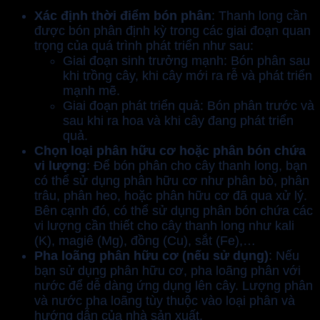
Xác định thời điểm bón phân
: Thanh long cần
được bón phân định kỳ trong các giai đoạn quan
trọng của quá trình phát triển như sau:
Giai đoạn sinh trưởng mạnh: Bón phân sau
khi trồng cây, khi cây mới ra rễ và phát triển
mạnh mẽ.
Giai đoạn phát triển quả: Bón phân trước và
sau khi ra hoa và khi cây đang phát triển
quả.
Chọn loại phân hữu cơ hoặc
phân bón
chứa
vi lượng
: Để bón phân cho cây thanh long, bạn
có thể sử dụng phân hữu cơ như phân bò, phân
trâu, phân heo, hoặc phân hữu cơ đã qua xử lý.
Bên cạnh đó, có thể sử dụng phân bón chứa các
vi lượng cần thiết cho cây thanh long như kali
(K), magiê (Mg), đồng (Cu), sắt (Fe),…
Pha loãng phân hữu cơ (nếu sử dụng)
: Nếu
bạn sử dụng phân hữu cơ, pha loãng phân với
nước để dễ dàng ứng dụng lên cây. Lượng phân
và nước pha loãng tùy thuộc vào loại phân và
hướng dẫn của nhà sản xuất.