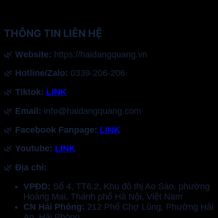
THÔNG TIN LIÊN HỆ
🌿
Website:
https://haidangquang.vn
🌿
Hotline/Zalo:
0339-206-206
🌿
Tiktok:
LINK
🌿
Email:
info@haidangquang.com
🌿
Facebook Fanpage:
LINK
🌿
Youtube:
LINK
🌿
Địa chỉ:
VPĐD:
Số 4, TT6.2, Khu đô thị Ao Sào, phường
Hoàng Mai, Thành phố Hà Nội, Việt Nam
CN Hải Phòng:
212 Phố Chợ Lũng, Phường Hải
An, Hải Phòng.