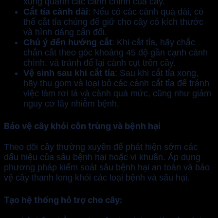
xung quanh các cành chính của cây.
Cắt tỉa cành dài
: Nếu có các cành quá dài, có
thể cắt tỉa chúng để giữ cho cây có kích thước
và hình dáng cân đối.
Chú ý đến hướng cắt
: Khi cắt tỉa, hãy chắc
chắn cắt theo góc khoảng 45 độ gần cạnh cành
chính, và tránh để lại cành cụt trên cây.
Vệ sinh sau khi cắt tỉa
: Sau khi cắt tỉa xong,
hãy thu gom và loại bỏ các cành cắt tỉa để tránh
việc làm rơi lá và cành quá mức, cũng như giảm
nguy cơ lây nhiễm bệnh.
Bảo vệ cây khỏi côn trùng và bệnh hại
Theo dõi cây thường xuyên để phát hiện sớm các
dấu hiệu của sâu bệnh hại hoặc vi khuẩn. Áp dụng
phương pháp kiểm soát sâu bệnh hại an toàn và bảo
vệ cây thanh long khỏi các loại bệnh và sâu hại.
Tạo hệ thống hỗ trợ cho cây
: