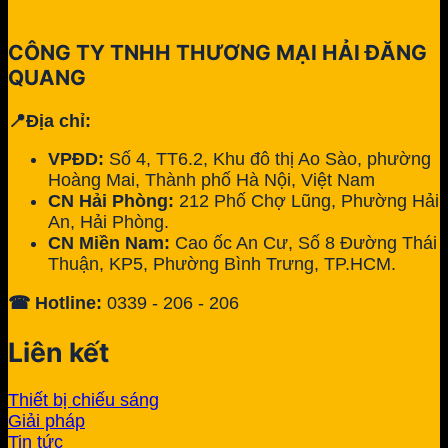
CÔNG TY TNHH THƯƠNG MẠI HẢI ĐĂNG
QUANG
📍Địa chỉ:
VPĐD:
Số 4, TT6.2, Khu đô thị Ao Sào, phường
Hoàng Mai, Thành phố Hà Nội, Việt Nam
CN Hải Phòng:
212 Phố Chợ Lũng, Phường Hải
An, Hải Phòng.
CN Miền Nam:
Cao ốc An Cư, Số 8 Đường Thái
Thuận, KP5, Phường Bình Trưng, TP.HCM.
☎ Hotline:
0339 - 206 - 206
Liên kết
Thiết bị chiếu sáng
Giải pháp
Tin tức