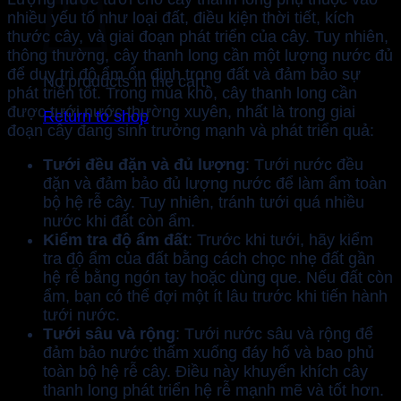
nhiều yếu tố như loại đất, điều kiện thời tiết, kích
thước cây, và giai đoạn phát triển của cây. Tuy nhiên,
thông thường, cây thanh long cần một lượng nước đủ
để duy trì độ ẩm ổn định trong đất và đảm bảo sự
No products in the cart.
phát triển tốt. Trong mùa khô, cây thanh long cần
được tưới nước thường xuyên, nhất là trong giai
Return to shop
đoạn cây đang sinh trưởng mạnh và phát triển quả:
Tưới đều đặn và đủ lượng
: Tưới nước đều
đặn và đảm bảo đủ lượng nước để làm ẩm toàn
bộ hệ rễ cây. Tuy nhiên, tránh tưới quá nhiều
nước khi đất còn ẩm.
Kiểm tra độ ẩm đất
: Trước khi tưới, hãy kiểm
tra độ ẩm của đất bằng cách chọc nhẹ đất gần
hệ rễ bằng ngón tay hoặc dùng que. Nếu đất còn
ẩm, bạn có thể đợi một ít lâu trước khi tiến hành
tưới nước.
Tưới sâu và rộng
: Tưới nước sâu và rộng để
đảm bảo nước thấm xuống đáy hố và bao phủ
toàn bộ hệ rễ cây. Điều này khuyến khích cây
thanh long phát triển hệ rễ mạnh mẽ và tốt hơn.