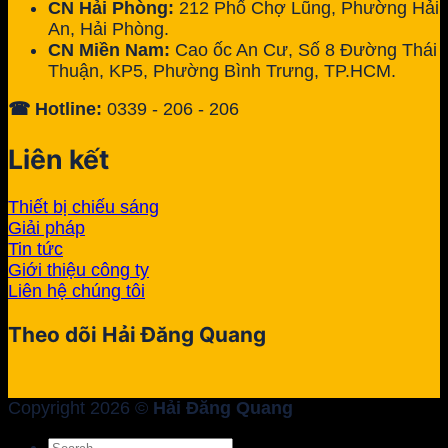
CN Hải Phòng:
212 Phố Chợ Lũng, Phường Hải
An, Hải Phòng.
CN Miền Nam:
Cao ốc An Cư, Số 8 Đường Thái
Thuận, KP5, Phường Bình Trưng, TP.HCM.
☎ Hotline:
0339 - 206 - 206
Liên kết
Thiết bị chiếu sáng
Giải pháp
Tin tức
Giới thiệu công ty
Liên hệ chúng tôi
Theo dõi Hải Đăng Quang
Copyright 2026 ©
Hải Đăng Quang
Search