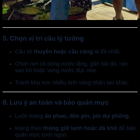
5.
Chọn vị trí câu lý tưởng
Câu từ
thuyền hoặc cầu cảng
là tốt nhất.
Chọn nơi có dòng nước lặng, gần bãi đá, rạn
san hô hoặc vùng nước đục nhẹ.
Tránh khu vực nhiều ánh sáng nhân tạo khác.
6.
Lưu ý an toàn và bảo quản mực
Luôn mang
áo phao, đèn pin, pin dự phòng
.
Mang theo
thùng giữ lạnh hoặc đá khô
để bảo
quản mực tươi ngon.