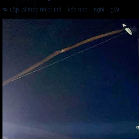
🔁 Lặp lại theo nhịp: thả – kéo nhẹ – nghỉ – giật.
No products in the cart.
Return to shop