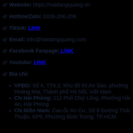
🌿
Website:
https://haidangquang.vn
🌿
Hotline/Zalo:
0339-206-206
🌿
Tiktok:
LINK
🌿
Email:
info@haidangquang.com
🌿
Facebook Fanpage:
LINK
🌿
Youtube:
LINK
🌿
Địa chỉ:
VPĐD:
Số 4, TT6.2, Khu đô thị Ao Sào, phường
Hoàng Mai, Thành phố Hà Nội, Việt Nam
CN Hải Phòng:
212 Phố Chợ Lũng, Phường Hải
An, Hải Phòng.
CN Miền Nam:
Cao ốc An Cư, Số 8 Đường Thái
Thuận, KP5, Phường Bình Trưng, TP.HCM.