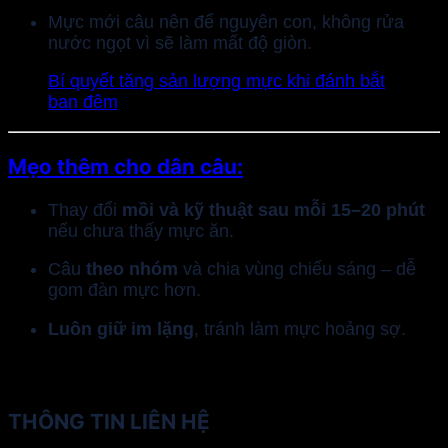
Mực mới câu nên để nguyên con, không rửa
nước ngọt vì sẽ làm mất độ giòn.
Bí quyết tăng sản lượng mực khi đánh bắt
ban đêm
Mẹo thêm cho dân câu:
Thay đổi
mồi và kỹ thuật sau mỗi 15–20 phút
nếu chưa thấy mực ăn.
Câu
theo nhóm
và chia vùng chiếu sáng – dễ
gom đàn mực hơn.
Luôn giữ im lặng
, tránh làm mực hoảng sợ.
THÔNG TIN LIÊN HỆ