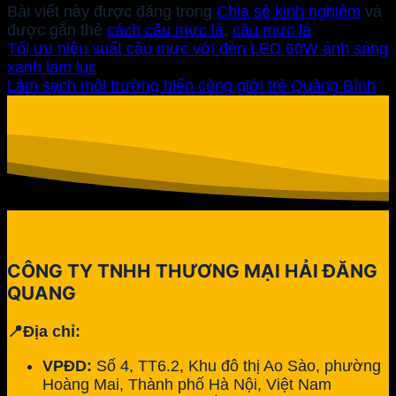
Bài viết này được đăng trong
Chia sẻ kinh nghiệm
và
được gắn thẻ
cách câu mực lá
,
câu mực lá
.
Tối ưu hiệu suất câu mực với đèn LED 60W ánh sáng
xanh lam lục
Làm sạch môi trường biển cùng giới trẻ Quảng Bình
CÔNG TY TNHH THƯƠNG MẠI HẢI ĐĂNG
QUANG
📍Địa chỉ:
VPĐD:
Số 4, TT6.2, Khu đô thị Ao Sào, phường
Hoàng Mai, Thành phố Hà Nội, Việt Nam