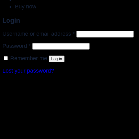
Buy now
Login
Required
Username or email address
*
Required
Password
*
Remember me
Log in
Lost your password?