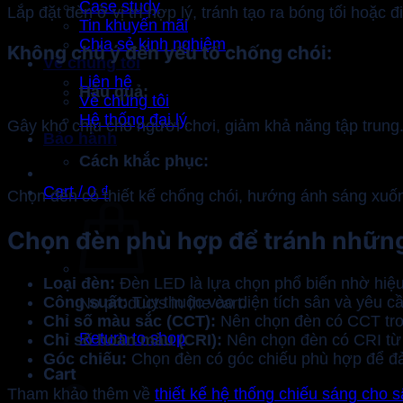
Case study
Lắp đặt đèn ở vị trí hợp lý, tránh tạo ra bóng tối hoặc 
Tin khuyến mãi
Chia sẻ kinh nghiệm
Không chú ý đến yếu tố chống chói:
Về chúng tôi
Liên hệ
Hậu quả:
Về chúng tôi
Hệ thống đại lý
Gây khó chịu cho người chơi, giảm khả năng tập trung
Bảo hành
Cách khắc phục:
Cart /
0
₫
Chọn đèn có thiết kế chống chói, hướng ánh sáng xuố
Chọn đèn phù hợp để tránh những s
Loại đèn:
Đèn LED là lựa chọn phổ biến nhờ hiệu s
Công suất:
Tùy thuộc vào diện tích sân và yêu c
No products in the cart.
Chỉ số màu sắc (CCT):
Nên chọn đèn có CCT tr
Return to shop
Chỉ số hoàn màu (CRI):
Nên chọn đèn có CRI từ 
Góc chiếu:
Chọn đèn có góc chiếu phù hợp để đ
Cart
Tham khảo thêm về
thiết kế hệ thống chiếu sáng cho s