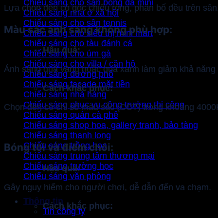
Chiếu sáng cho sân bóng đá mini
Lựa chọn đèn có góc chiếu rộng, phân bố đều trên sân.
Chiếu sáng nhà ở xã hội
Chiếu sáng cho sân tennis
Màu sắc ánh sáng không phù hợp:
Chiếu sáng cho siêu thị mini mart
Chiếu sáng cho tàu đánh cá
Hậu quả:
Chiếu sáng cho úm gà
Chiếu sáng cho villa / căn hộ
Ánh sáng quá vàng hoặc quá xanh làm giảm khả năng 
Chiếu sáng đường phố
Chiếu sáng facade mặt tiền
Cách khắc phục:
Chiếu sáng nhà hàng
Chiếu sáng phục vụ công trường thi công
Chọn đèn có chỉ số màu sắc (CCT) trong khoảng 4000K-
Chiếu sáng quán cà phê
Chiếu sáng shop hoa, gallery tranh, bảo tàng
Chiếu sáng thanh long
Chiếu sáng trồng hoa
Bóng tối và điểm chói:
Chiếu sáng trung tâm thương mại
Chiếu sáng trường học
Hậu quả:
Chiếu sáng văn phòng
Gây nguy hiểm cho người chơi, dễ dẫn đến va chạm.
Thông tin
Cách khắc phục:
Tin công ty