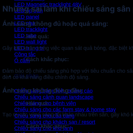
LED Magnetic tracklight 48V
Những sai lầm khi chiếu sáng sân p
LED ốp trần
LED panel
Ánh sáng không đủ hoặc quá sáng:
LED pha
LED tracklight
LED tube
Hậu quả:
LED wall light
Gây khó khăn trong việc quan sát quả bóng, đặc biệt 
LED trang trí
Công tắc
Cách khắc phục:
Ổ cắm
Đảm bảo độ chiếu sáng phù hợp với tiêu chuẩn cho sân 
Giải pháp
đèn có khả năng điều chỉnh độ sáng.
Ánh sáng không đồng đều:
Chiếu sáng bảng hiệu quảng cáo
Chiếu sáng cảnh quan landscape
Chiếu sáng cho bệnh viện
Hậu quả:
Chiếu sáng cho các farm stay & home stay
Tạo ra các vùng sáng tối khác nhau trên sân, gây khó 
Chiếu sáng cho cầu cảng
Chiếu sáng cho khách sạn / resort
Cách khắc phục:
Chiếu sáng cho kho lạnh