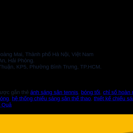
Hoàng Mai, Thành phố Hà Nội, Việt Nam
n, Hải Phòng.
Thuận, KP5, Phường Bình Trưng, TP.HCM.
ược gắn thẻ
ánh sáng sân tennis
,
bóng tối
,
chỉ số hoàn
bóng
,
hệ thống chiếu sáng sân thể thao
,
thiết kế chiếu s
u Quả