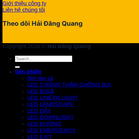
Giới thiệu công ty
Liên hệ chúng tôi
Theo dõi Hải Đăng Quang
Copyright 2026 ©
Hải Đăng Quang
Search
for:
Sản phẩm
đèn tàu cá
LED CHỐNG THẤM CHỐNG BỤI
LED BULB
LED LINEAR LIGHT
LED LANDSCAPE
LED DÂY
LED DOWNLIGHT
LED ĐƯỜNG
LED EMERGENCY
LED EXIT