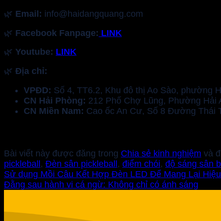
🌿
Email:
info@haidangquang.com
🌿
Facebook Fanpage:
LINK
🌿
Youtube:
LINK
🌿
Địa chỉ:
VPĐD:
Số 4, TT6.2, Khu đô thị Ao Sào, phường 
CN Hải Phòng:
212 Phố Chợ Lũng, Phường Hải A
CN Miền Nam:
Cao ốc An Cư, Số 8 Đường Thái 
Bài viết này được đăng trong
Chia sẻ kinh nghiệm
và đ
pickleball
,
Đèn sân pickleball
,
điểm chói
,
độ sáng sân 
Sử dụng Mồi Câu Kết Hợp Đèn LED Để Mang Lại Hiệ
Đằng sau hành vi cá ngừ: Không chỉ có ánh sáng