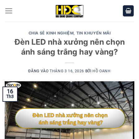
Bỏ
qua
nội
dung
CHIA SẺ KINH NGHIỆM
,
TIN KHUYẾN MÃI
Đèn LED nhà xưởng nên chọn
ánh sáng trắng hay vàng?
ĐĂNG VÀO
THÁNG 3 16, 2026
BỞI
HỒ OANH
16
Th3