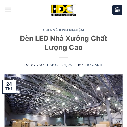
Bỏ
qua
nội
dung
CHIA SẺ KINH NGHIỆM
Đèn LED Nhà Xưởng Chất
Lượng Cao
ĐĂNG VÀO
THÁNG 1 24, 2024
BỞI
HỒ OANH
24
Th1