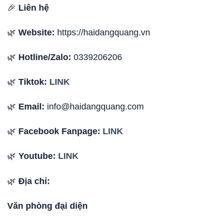
🎉
Liên hệ
🌿
Website:
https://haidangquang.vn
🌿
Hotline/Zalo:
0339206206
🌿
Tiktok:
LINK
🌿
Email:
info@haidangquang.com
🌿
Facebook Fanpage:
LINK
🌿
Youtube:
LINK
🌿
Địa chỉ:
Văn phòng đại diện