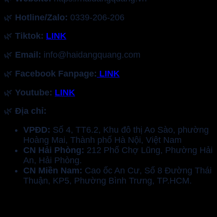
🌿
Hotline/Zalo:
0339-206-206
🌿
Tiktok:
LINK
🌿
Email:
info@haidangquang.com
🌿
Facebook Fanpage:
LINK
🌿
Youtube:
LINK
🌿
Địa chỉ:
VPĐD:
Số 4, TT6.2, Khu đô thị Ao Sào, phường
Hoàng Mai, Thành phố Hà Nội, Việt Nam
CN Hải Phòng:
212 Phố Chợ Lũng, Phường Hải
An, Hải Phòng.
CN Miền Nam:
Cao ốc An Cư, Số 8 Đường Thái
Thuận, KP5, Phường Bình Trưng, TP.HCM.