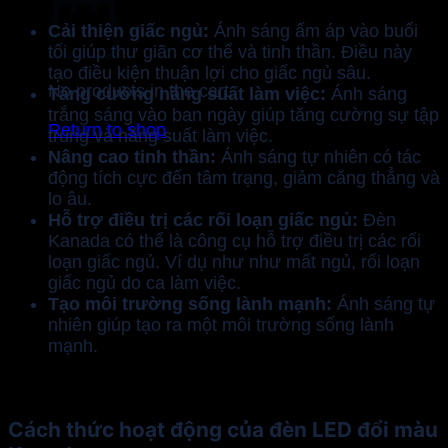
Cải thiện giấc ngủ:
Ánh sáng ấm áp vào buổi
tối giúp thư giãn cơ thể và tinh thần. Điều này
tạo điều kiện thuận lợi cho giấc ngủ sâu.
No products in the cart.
Tăng cường năng suất làm việc:
Ánh sáng
trắng sáng vào ban ngày giúp tăng cường sự tập
Return to shop
trung và năng suất làm việc.
Nâng cao tinh thần:
Ánh sáng tự nhiên có tác
động tích cực đến tâm trạng, giảm căng thẳng và
lo âu.
Hỗ trợ điều trị các rối loạn giấc ngủ:
Đèn
Kanada có thể là công cụ hỗ trợ điều trị các rối
loạn giấc ngủ. Ví dụ như như mất ngủ, rối loạn
giấc ngủ do ca làm việc.
Tạo môi trường sống lành mạnh:
Ánh sáng tự
nhiên giúp tạo ra một môi trường sống lành
mạnh.
Cách thức hoạt động của đèn LED đổi màu