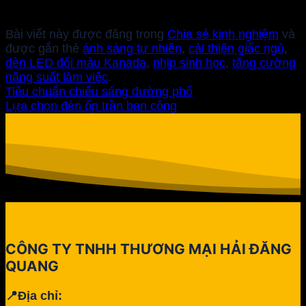
Bài viết này được đăng trong
Chia sẻ kinh nghiệm
và
được gắn thẻ
ánh sáng tự nhiên
,
cải thiện giấc ngủ
,
đèn LED đổi màu Kanada
,
nhịp sinh học
,
tăng cường
năng suất làm việc
.
Tiêu chuẩn chiếu sáng đường phố
Lựa chọn đèn ốp trần ban công
CÔNG TY TNHH THƯƠNG MẠI HẢI ĐĂNG
QUANG
📍Địa chỉ: