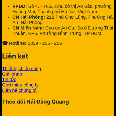
VPĐD:
Số 4, TT6.2, Khu đô thị Ao Sào, phường
Hoàng Mai, Thành phố Hà Nội, Việt Nam
CN Hải Phòng:
212 Phố Chợ Lũng, Phường Hải
An, Hải Phòng.
CN Miền Nam:
Cao ốc An Cư, Số 8 Đường Thái
Thuận, KP5, Phường Bình Trưng, TP.HCM.
☎ Hotline:
0339 - 206 - 206
Liên kết
Thiết bị chiếu sáng
Giải pháp
Tin tức
Giới thiệu công ty
Liên hệ chúng tôi
Theo dõi Hải Đăng Quang