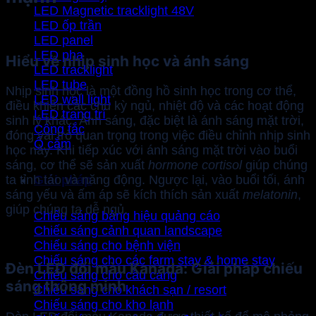
LED Magnetic tracklight 48V
LED ốp trần
LED panel
LED pha
Hiểu về nhịp sinh học và ánh sáng
LED tracklight
LED tube
Nhịp sinh học là một đồng hồ sinh học trong cơ thể,
LED wall light
điều khiển các chu kỳ ngủ, nhiệt độ và các hoạt động
LED trang trí
sinh lý khác. Ánh sáng, đặc biệt là ánh sáng mặt trời,
Công tắc
đóng vai trò quan trọng trong việc điều chỉnh nhịp sinh
Ổ cắm
học này. Khi tiếp xúc với ánh sáng mặt trời vào buổi
sáng, cơ thể sẽ sản xuất
hormone cortisol
giúp chúng
Giải pháp
ta tỉnh táo và năng động. Ngược lại, vào buổi tối, ánh
sáng yếu và ấm áp sẽ kích thích sản xuất
melatonin
,
giúp chúng ta dễ ngủ.
Chiếu sáng bảng hiệu quảng cáo
Chiếu sáng cảnh quan landscape
Chiếu sáng cho bệnh viện
Chiếu sáng cho các farm stay & home stay
Đèn LED đổi màu Kanada: Giải pháp chiếu
Chiếu sáng cho cầu cảng
sáng thông minh
Chiếu sáng cho khách sạn / resort
Chiếu sáng cho kho lạnh