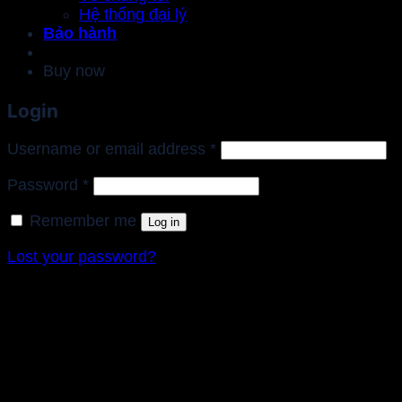
Hệ thống đại lý
Bảo hành
Buy now
Login
Required
Username or email address
*
Required
Password
*
Remember me
Log in
Lost your password?