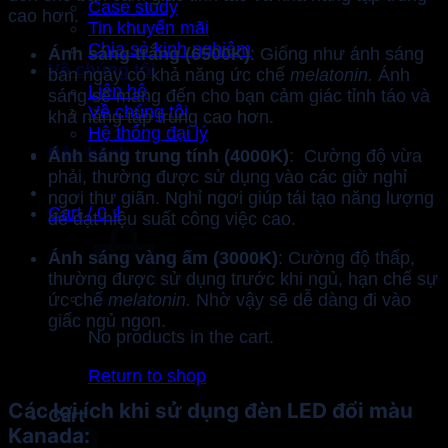
Case study
cao hơn.
Tin khuyến mãi
Chia sẻ kinh nghiệm
Ánh sáng trắng (6500K)
: Giống như ánh sáng
Về chúng tôi
ban ngày có khả năng ức chế
melatonin.
Ánh
Liên hệ
sáng sẽ mang đến cho bạn cảm giác tỉnh táo và
Về chúng tôi
khả năng tập trung cao hơn.
Hệ thống đại lý
Bảo hành
Ánh sáng trung tính (4000K)
: Cường độ vừa
phải, thường được sử dụng vào các giờ nghỉ
ngơi thư giãn. Nghỉ ngơi giúp tái tạo năng lượng
Cart /
0
₫
để đạt hiệu suất công việc cao.
Ánh sáng vàng ấm (3000K)
: Cường độ thấp,
thường được sử dụng trước khi ngủ, hạn chế sự
ức chế
melatonin.
Nhờ vậy sẽ dễ dàng đi vào
giấc ngủ ngon.
No products in the cart.
Return to shop
Các lợi ích khi sử dụng đèn LED đổi màu
Cart
Kanada: