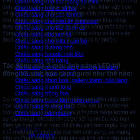
Đèn LED đổi màu Kanada được thiết kế để mô phỏng
Chiếu sáng cho sân bóng đá mini
ánh sáng tự nhiên theo chu kỳ 24 giờ. Nhờ vậy đèn
Chiếu sáng nhà ở xã hội
sẽ giúp hỗ trợ và điều chỉnh nhịp sinh học của cơ thể.
Chiếu sáng cho sân tennis
Với công nghệ tiên tiến, đèn Kanada có khả năng
Chiếu sáng cho siêu thị mini mart
thay đổi màu sắc và cường độ ánh sáng một cách tự
Chiếu sáng cho tàu đánh cá
động. Ánh sáng tạo ra môi trường sống và làm việc
Chiếu sáng cho úm gà
thoải mái, phù hợp với nhịp sinh học tự nhiên.
Chiếu sáng cho villa / căn hộ
Chiếu sáng đường phố
Chiếu sáng facade mặt tiền
Chiếu sáng nhà hàng
Tác động của 3 màu ánh sáng LED tới
Chiếu sáng phục vụ công trường thi công
đồng hồ sinh học con người như thế nào:
Chiếu sáng quán cà phê
Chiếu sáng shop hoa, gallery tranh, bảo tàng
Chiếu sáng thanh long
Chiếu sáng trồng hoa
Có hai loại hoóc-môn chính liên quan đến nhịp sinh
Chiếu sáng trung tâm thương mại
học của con người được biết đến. Đó là
melatonin
Chiếu sáng trường học
(chi phối giấc ngủ)
và
cortisol (chi phối năng lượng và
Chiếu sáng văn phòng
sự tập trung)
.
Melatonin
được tiết ra nhiều vào ban
đêm và hạn chế ở mức tối thiểu vào ban ngày. Sự ức
Thông tin
chế melatonin, nhờ tiếp xúc với ánh sáng, sẽ mang
Tin công ty
đến cho bạn cảm giác tỉnh táo và khả năng tập trung