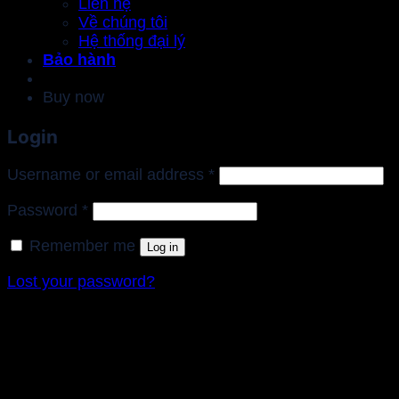
Liên hệ
Về chúng tôi
Hệ thống đại lý
Bảo hành
Buy now
Login
Required
Username or email address
*
Required
Password
*
Remember me
Log in
Lost your password?