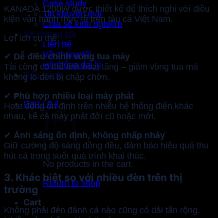
Case study
KANADA 1200W được thiết kế để thích nghi với điều
Tin khuyến mãi
kiện vận hành thực tế trên tàu cá Việt Nam.
Chia sẻ kinh nghiệm
Về chúng tôi
Lợi ích cụ thể:
Liên hệ
Về chúng tôi
✔
Dễ điều chỉnh vòng tua máy
Hệ thống đại lý
Tài công có thể linh hoạt tăng – giảm vòng tua mà
Bảo hành
không lo đèn bị chập chờn.
✔
Phù hợp nhiều loại máy phát
Cart /
0
₫
Hoạt động ổn định trên nhiều hệ thống điện khác
nhau, kể cả máy phát đời cũ hoặc mới.
✔
Ánh sáng ổn định, không nhấp nháy
Giữ cường độ sáng đồng đều, đảm bảo hiệu quả thu
hút cá trong suốt quá trình khai thác.
No products in the cart.
3. Khác biệt so với nhiều đèn trên thị
Return to shop
trường
Cart
Không phải đèn đánh cá nào cũng có dải tần rộng.