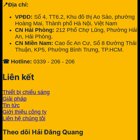
📍Địa chỉ:
VPĐD:
Số 4, TT6.2, Khu đô thị Ao Sào, phường
Hoàng Mai, Thành phố Hà Nội, Việt Nam
CN Hải Phòng:
212 Phố Chợ Lũng, Phường Hải
An, Hải Phòng.
CN Miền Nam:
Cao ốc An Cư, Số 8 Đường Thái
Thuận, KP5, Phường Bình Trưng, TP.HCM.
☎ Hotline:
0339 - 206 - 206
Liên kết
Thiết bị chiếu sáng
Giải pháp
Tin tức
Giới thiệu công ty
Liên hệ chúng tôi
Theo dõi Hải Đăng Quang