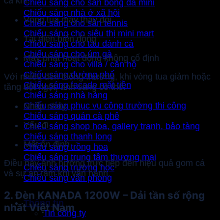
cả khi:
Chiếu sáng cho sân bóng đá mini
Chiếu sáng nhà ở xã hội
Vòng tua máy thay đổi
Chiếu sáng cho sân tennis
Chiếu sáng cho siêu thị mini mart
Tải điện biến động
Chiếu sáng cho tàu đánh cá
Chiếu sáng cho úm gà
Máy phát hoạt động không cố định
Chiếu sáng cho villa / căn hộ
Chiếu sáng đường phố
Với nhiều đèn thông thường, khi vòng tua giảm hoặc
Chiếu sáng facade mặt tiền
tăng đột ngột, ánh sáng có thể:
Chiếu sáng nhà hàng
Chiếu sáng phục vụ công trường thi công
Nhấp nháy
Chiếu sáng quán cà phê
Yếu đi
Chiếu sáng shop hoa, gallery tranh, bảo tàng
Chiếu sáng thanh long
Mất ổn định
Chiếu sáng trồng hoa
Chiếu sáng trung tâm thương mại
Điều này ảnh hưởng trực tiếp đến hiệu quả gom cá
Chiếu sáng trường học
và sự an tâm khi vận hành.
Chiếu sáng văn phòng
2. Đèn KANADA 1200W – Dải tần số rộng
Thông tin
nhất Việt Nam
Tin công ty