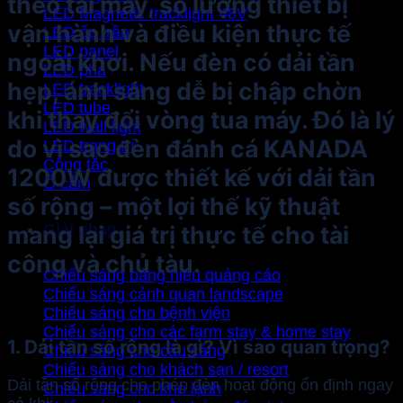
theo tải máy, số lượng thiết bị
LED Magnetic tracklight 48V
vận hành và điều kiện thực tế
LED ốp trần
LED panel
ngoài khơi. Nếu đèn có dải tần
LED pha
hẹp, ánh sáng dễ bị chập chờn
LED tracklight
LED tube
khi thay đổi vòng tua máy. Đó là lý
LED wall light
do vì sao đèn đánh cá KANADA
LED trang trí
Công tắc
1200W được thiết kế với dải tần
Ổ cắm
số rộng – một lợi thế kỹ thuật
Giải pháp
mang lại giá trị thực tế cho tài
công và chủ tàu.
Chiếu sáng bảng hiệu quảng cáo
Chiếu sáng cảnh quan landscape
Chiếu sáng cho bệnh viện
Chiếu sáng cho các farm stay & home stay
1. Dải tần số rộng là gì? Vì sao quan trọng?
Chiếu sáng cho cầu cảng
Chiếu sáng cho khách sạn / resort
Dải tần số rộng cho phép đèn hoạt động ổn định ngay
Chiếu sáng cho kho lạnh