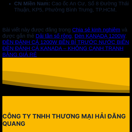
CN Miền Nam:
Cao ốc An Cư, Số 8 Đường Thái
Thuận, KP5, Phường Bình Trưng, TP.HCM.
Bài viết này được đăng trong
Chia sẻ kinh nghiệm
và
được gắn thẻ
Dải tần số rộng
,
Đèn KANADA 1200W
.
ĐÈN ĐÁNH CÁ 1200W BỀN BỈ TRƯỚC NƯỚC BIỂN
ĐÈN ĐÁNH CÁ KANADA – KHÔNG CẠNH TRANH
BẰNG GIÁ RẺ
CÔNG TY TNHH THƯƠNG MẠI HẢI ĐĂNG
QUANG