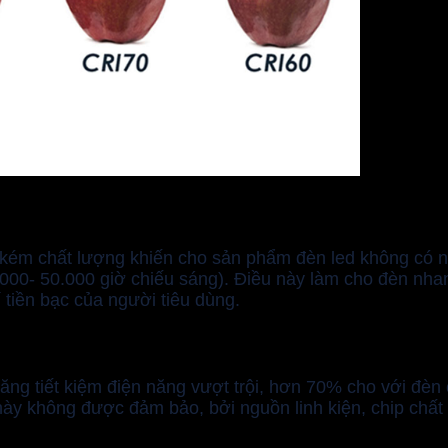
t kém chất lượng khiến cho sản phẩm đèn led không có n
25.000- 50.000 giờ chiếu sáng). Điều này làm cho đèn n
 tiền bạc của người tiêu dùng.
ng tiết kiệm điện năng vượt trội, hơn 70% cho với đèn 
ày không được đảm bảo, bởi nguồn linh kiện, chip chất 