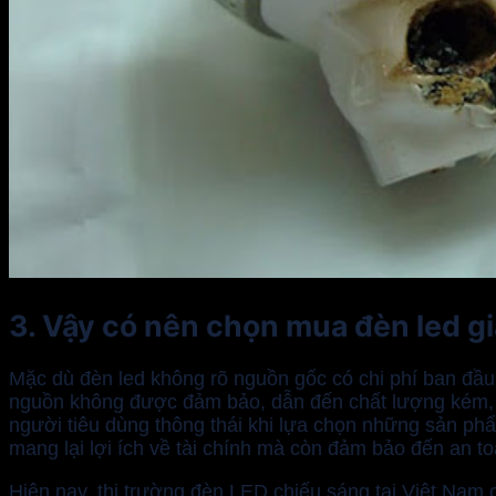
3. Vậy có nên chọn mua đèn led g
Mặc dù đèn led không rõ nguồn gốc có chi phí ban đầu 
nguồn không được đảm bảo, dẫn đến chất lượng kém, tuổi
người tiêu dùng thông thái khi lựa chọn những sản phẩ
mang lại lợi ích về tài chính mà còn đảm bảo đến an 
Hiện nay, thị trường đèn LED chiếu sáng tại Việt Nam