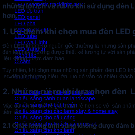
LED Magnetic tracklight 48V
những lợi ích và rủi ro khi sử dụng đèn
LED ốp trần
hơn.
LED panel
LED pha
1. Ưu điểm khi chọn mua đèn LED 
LED tracklight
LED tube
LED wall light
Đèn LED không rõ nguồn gốc thường là những sản phẩm
LED trang trí
đèn led này thường được thiết kế tương tự với sản ph
Công tắc
liệu không được đảm bảo.
Ổ cắm
Tuy nhiên, khi chọn mua những sản phẩm đèn LED khô
led đến từ thương hiệu lớn. Do đó vẫn có nhiều khách h
Giải pháp
2. Những rủi ro khi lựa chọn đèn 
Chiếu sáng bảng hiệu quảng cáo
Chiếu sáng cảnh quan landscape
Chiếu sáng cho bệnh viện
Mặc dù với lợi thế về giá thành rẻ hơn so với sản ph
Chiếu sáng cho các farm stay & home stay
tiềm ẩn.
Chiếu sáng cho cầu cảng
Chiếu sáng cho khách sạn / resort
2.1 Chất lượng ánh sáng không được đảm 
Chiếu sáng cho kho lạnh