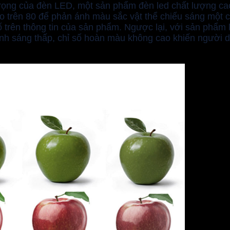
trọng của đèn LED, một sản phẩm đèn led chất lượng c
o trên 80 để phản ánh màu sắc vật thể chiếu sáng một c
rên thông tin của sản phẩm. Ngược lại, với sản phẩm k
nh sáng thấp, chỉ số hoàn màu không cao khiến người d