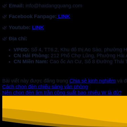
🌿
Email:
info@haidangquang.com
🌿
Facebook Fanpage:
LINK
🌿
Youtube:
LINK
🌿
Địa chỉ:
VPĐD:
Số 4, TT6.2, Khu đô thị Ao Sào, phường 
CN Hải Phòng:
212 Phố Chợ Lũng, Phường Hải A
CN Miền Nam:
Cao ốc An Cư, Số 8 Đường Thái 
Bài viết này được đăng trong
Chia sẻ kinh nghiệm
và đ
Cách chọn đèn chiếu sáng văn phòng
Nên chọn đèn âm trần công suất bao nhiêu W là đủ?