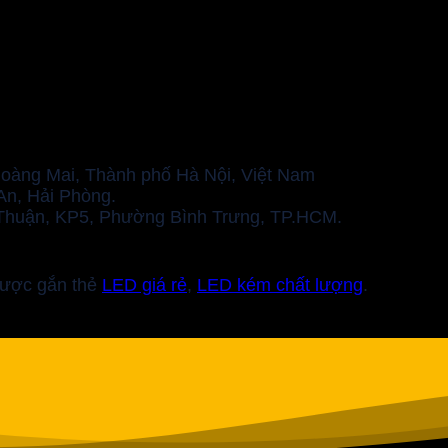
Hoàng Mai, Thành phố Hà Nội, Việt Nam
n, Hải Phòng.
Thuận, KP5, Phường Bình Trưng, TP.HCM.
ược gắn thẻ
LED giá rẻ
,
LED kém chất lượng
.