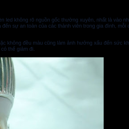
n led không rõ nguồn gốc thường xuyên, nhất là vào nhữ
 đến sự an toàn của các thành viên trong gia đình, mỗi 
c không đều màu cũng làm ảnh hưởng xấu đến sức khỏe 
 có thể giảm đi.