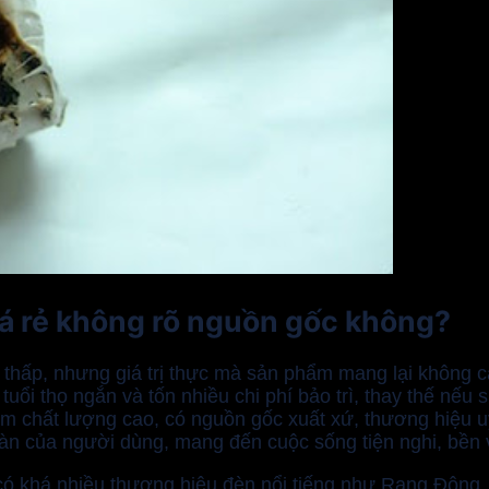
iá rẻ không rõ nguồn gốc không?
thấp, nhưng giá trị thực mà sản phẩm mang lại không cao
 thọ ngắn và tốn nhiều chi phí bảo trì, thay thế nếu sử
m chất lượng cao, có nguồn gốc xuất xứ, thương hiệu uy 
toàn của người dùng, mang đến cuộc sống tiện nghi, bền
 có khá nhiều thương hiệu đèn nổi tiếng như Rạng Đông