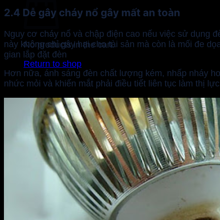
2.4 Dễ gây cháy nổ gây mất an toàn
Nguy cơ cháy nổ và chập điện cao nếu việc sử dụng đè
này không chỉ gây hại cho tài sản mà còn là mối đe dọa
No products in the cart.
gian lắp đặt đèn
Return to shop
Hơn nữa, ánh sáng đèn chất lượng kém, nhấp nháy hoặ
nhức mỏi và khiến mắt phải điều tiết liên tục làm thị lực