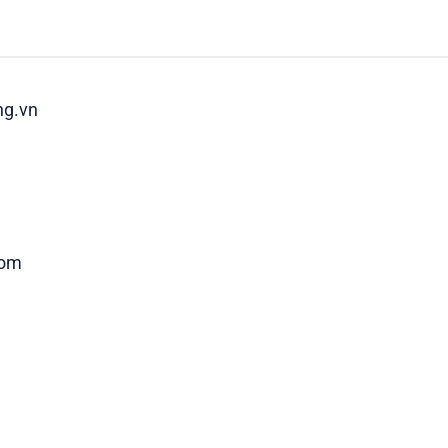
ng.vn
com