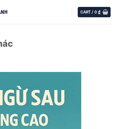
ÀNH
CART /
0
₫
hác