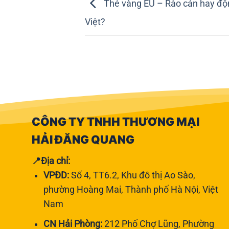
Thẻ vàng EU – Rào cản hay độ
Việt?
CÔNG TY TNHH THƯƠNG MẠI
HẢI ĐĂNG QUANG
📍Địa chỉ:
VPĐD:
Số 4, TT6.2, Khu đô thị Ao Sào,
phường Hoàng Mai, Thành phố Hà Nội, Việt
Nam
CN Hải Phòng:
212 Phố Chợ Lũng, Phường