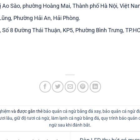
hị Ao Sào, phường Hoàng Mai, Thành phố Hà Nội, Việt N
ũng, Phường Hải An, Hải Phòng.
 Số 8 Đường Thái Thuận, KP5, Phường Bình Trưng, TP.H
nghiệm
và được gắn thẻ
bảo quản cá ngừ bằng đá xay
,
bảo quản cá ngừ đ
ươi lâu
,
giữ độ tươi cá ngừ
,
làm lạnh cá ngừ bằng đá
,
quy trình bảo quản 
ngừ sau khi đánh bắt
.