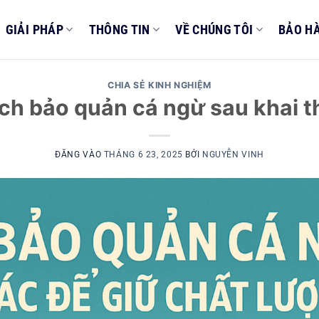
GIẢI PHÁP
THÔNG TIN
VỀ CHÚNG TÔI
BẢO H
CHIA SẺ KINH NGHIỆM
ch bảo quản cá ngừ sau khai t
ĐĂNG VÀO
THÁNG 6 23, 2025
BỞI
NGUYỄN VINH