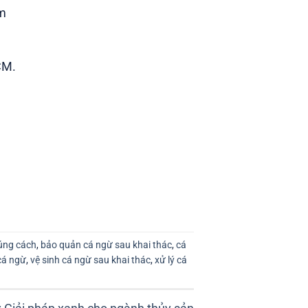
am
CM.
úng cách
,
bảo quản cá ngừ sau khai thác
,
cá
cá ngừ
,
vệ sinh cá ngừ sau khai thác
,
xử lý cá