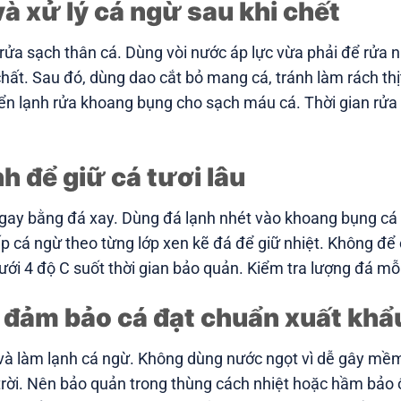
à xử lý cá ngừ sau khi chết
rửa sạch thân cá. Dùng vòi nước áp lực vừa phải để rửa 
ất. Sau đó, dùng dao cắt bỏ mang cá, tránh làm rách thị
ển lạnh rửa khoang bụng cho sạch máu cá. Thời gian rửa
h để giữ cá tươi lâu
ngay bằng đá xay. Dùng đá lạnh nhét vào khoang bụng cá
p cá ngừ theo từng lớp xen kẽ đá để giữ nhiệt. Không để
ới 4 độ C suốt thời gian bảo quản. Kiểm tra lượng đá mỗi
 đảm bảo cá đạt chuẩn xuất khẩ
và làm lạnh cá ngừ. Không dùng nước ngọt vì dễ gây mềm
 trời. Nên bảo quản trong thùng cách nhiệt hoặc hầm bảo 