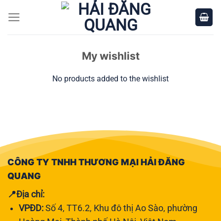
Bỏ
qua
nội
dung
My wishlist
No products added to the wishlist
CÔNG TY TNHH THƯƠNG MẠI HẢI ĐĂNG
QUANG
📍Địa chỉ:
VPĐD:
Số 4, TT6.2, Khu đô thị Ao Sào, phường